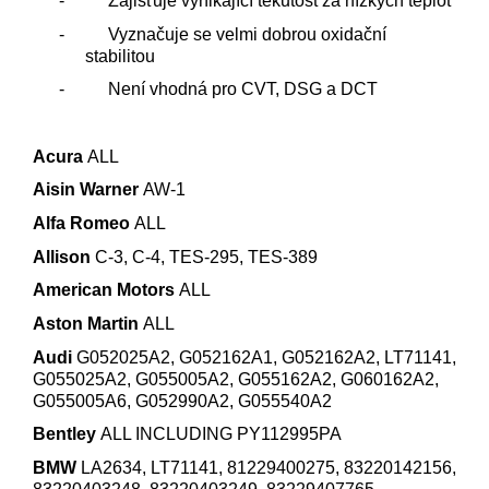
- Zajišťuje vynikající tekutost za nízkých teplot
- Vyznačuje se velmi dobrou oxidační
stabilitou
- Není vhodná pro CVT, DSG a DCT
Acura
ALL
Aisin Warner
AW-1
Alfa Romeo
ALL
Allison
C-3, C-4, TES-295, TES-389
American Motors
ALL
Aston Martin
ALL
Audi
G052025A2, G052162A1, G052162A2, LT71141,
G055025A2, G055005A2, G055162A2, G060162A2,
G055005A6, G052990A2, G055540A2
Bentley
ALL INCLUDING PY112995PA
BMW
LA2634, LT71141, 81229400275, 83220142156,