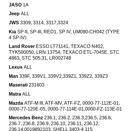
JASO
1A
Jeep
ALL
JWS
3309, 3314, 3317,3324
Kia
SP-II, SP-III, RED1, SP IV, UM090-CH042 (TYPE
4 SP-IV)
Land Rover
ESSO LT71141, TEXACO N402,
TYK500050, LRN 13754, TEXACO ETL-7045E, STC
4863, STC 505.31, LR002748
Lexus
ALL
Man
339F, 339V1, 339V2,339Z1, 339Z2, 339Z3
Maserati
231603
Matra
ALL
Mazda
ATF-M III, ATF-MV, ATF-FZ, 0000-77-112E-01,
0000-77-120E-05, 0000-77-114E-01,0000-FZ-113E-01
Mercedes Benz
236.1, 236.2, 236.3,236.5, 236.6,
236.7, 236.8, 236.9, 236.10, 236.11, 236.12,
236.14,0019892103, SHELL 3403-4 115,