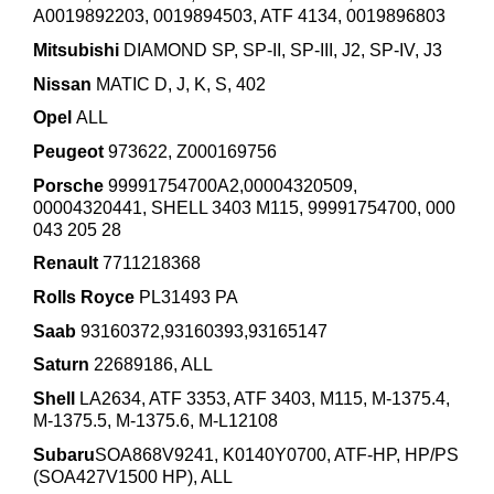
A0019892203, 0019894503, ATF 4134, 0019896803
Mitsubishi
DIAMOND SP, SP-II, SP-III, J2, SP-IV, J3
Nissan
MATIC D, J, K, S, 402
Opel
ALL
Peugeot
973622, Z000169756
Porsche
99991754700A2,00004320509,
00004320441, SHELL 3403 M115, 99991754700, 000
043 205 28
Renault
7711218368
Rolls Royce
PL31493 PA
Saab
93160372,93160393,93165147
Saturn
22689186, ALL
Shell
LA2634, ATF 3353, ATF 3403, M115, M-1375.4,
M-1375.5, M-1375.6, M-L12108
Subaru
SOA868V9241, K0140Y0700, ATF-HP, HP/PS
(SOA427V1500 HP), ALL