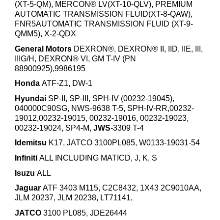
(XT-5-QM), MERCON® LV(XT-10-QLV), PREMIUM
AUTOMATIC TRANSMISSION FLUID(XT-8-QAW),
FNR5AUTOMATIC TRANSMISSION FLUID (XT-9-
QMM5), X-2-QDX
General Motors
DEXRON®, DEXRON® II, IID, IIE, III,
IIIG/H, DEXRON® VI, GM T-IV (PN
88900925),9986195
Honda
ATF-Z1, DW-1
Hyundai
SP-II, SP-III, SPH-IV (00232-19045),
040000C90SG, NWS-9638 T-5, SPH-IV-RR,00232-
19012,00232-19015, 00232-19016, 00232-19023,
00232-19024, SP4-M,
JWS
-3309 T-4
Idemitsu
K17, JATCO 3100PL085, W0133-19031-54
Infiniti
ALL INCLUDING MATICD, J, K, S
Isuzu
ALL
Jaguar
ATF 3403 M115, C2C8432, 1X43 2C9010AA,
JLM 20237, JLM 20238, LT71141,
JATCO
3100 PL085, JDE26444