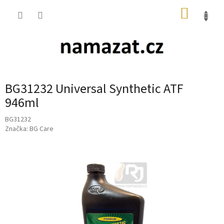
Přejít
NÁKUP
na
obsah
KOŠÍK
BG31232 Universal Synthetic ATF
946ml
BG31232
Značka:
BG Care