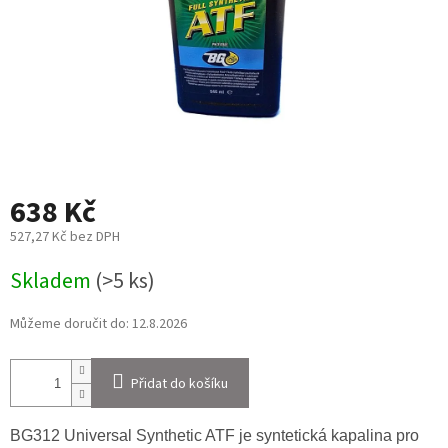
638 Kč
527,27 Kč bez DPH
Měrná
Skladem
(>5 ks)
cena:
Můžeme doručit do:
12.8.2026
Přidat do košíku
BG312 Universal Synthetic ATF je syntetická kapalina pro