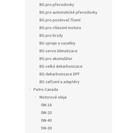
n
BG pro převodovky
e
BG pro automatické převodovky
l
BG pro posilovač řízení
BG pro chlazení motoru
BG pro brzdy
BG spreje a vazelíny
BG servis klimatizace
BG pro akumulátor
BG velká dekarbonizace
BG dekarbonizace DPF
BG zařízení a adaptéry
Petro-Canada
Motorové oleje
0W-16
0W-20
0W-40
5W-30