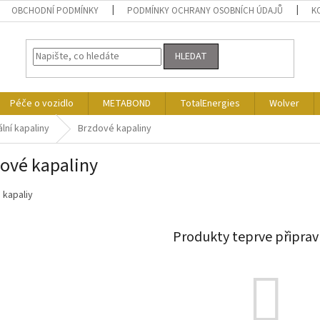
OBCHODNÍ PODMÍNKY
PODMÍNKY OCHRANY OSOBNÍCH ÚDAJŮ
K
HLEDAT
Péče o vozidlo
METABOND
TotalEnergies
Wolver
lní kapaliny
Brzdové kapaliny
ové kapaliny
 kapaliy
Produkty teprve připrav