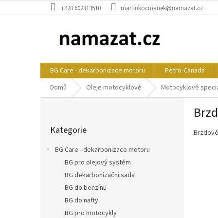
Přejít
+420 602313510
martinkocmanek@namazat.cz
na
obsah
BG Care - dekarbonizace motoru
Petro-Canada
Domů
Oleje motocyklové
Motocyklové speciá
P
Brzd
o
Přeskočit
s
Kategorie
kategorie
Brzdové
t
r
BG Care - dekarbonizace motoru
a
BG pro olejový systém
n
BG dekarbonizační sada
n
í
BG do benzínu
p
BG do nafty
a
BG pro motocykly