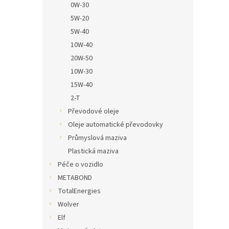
0W-30
5W-20
5W-40
10W-40
20W-50
10W-30
15W-40
2-T
Převodové oleje
Oleje automatické převodovky
Průmyslová maziva
Plastická maziva
Péče o vozidlo
METABOND
TotalEnergies
Wolver
Elf