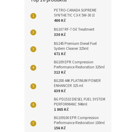
PETRO-CANADA SUPREME
SYNTHETIC C3-X 5W-30 1l
400 Kč
BG107 RF-7 Oil Treatment
330 Kč
BG245 Premium Diesel Fuel
System Cleaner 325ml
671 Kč
BG109 EPR Compression
Performance Restoration 325ml
313 Kč
BG208 44K PLATINUM POWER
ENHANCER 325 ml
639 Kč
BG PD1532 DIESEL FUEL SYSTEM
PERFORMANC 946ml
1 865 Kč
BG109100 EPR Compression
Performance Restoration 100ml
156 Kč