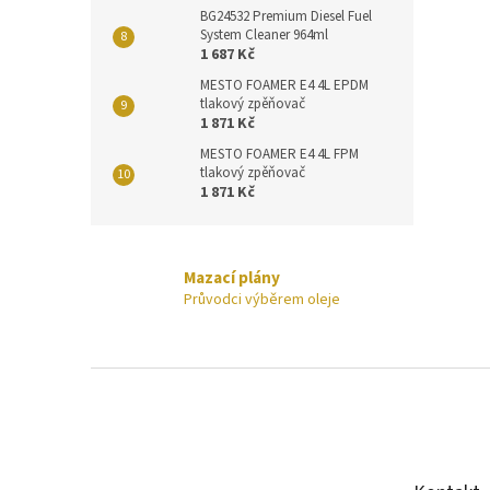
BG24532 Premium Diesel Fuel
System Cleaner 964ml
1 687 Kč
MESTO FOAMER E4 4L EPDM
tlakový zpěňovač
1 871 Kč
MESTO FOAMER E4 4L FPM
tlakový zpěňovač
1 871 Kč
Mazací plány
Průvodci výběrem oleje
Z
á
p
a
t