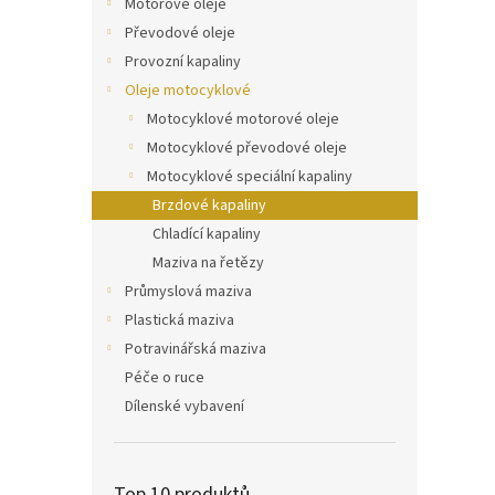
Motorové oleje
Převodové oleje
Provozní kapaliny
Oleje motocyklové
Motocyklové motorové oleje
Motocyklové převodové oleje
Motocyklové speciální kapaliny
Brzdové kapaliny
Chladící kapaliny
Maziva na řetězy
Průmyslová maziva
Plastická maziva
Potravinářská maziva
Péče o ruce
Dílenské vybavení
Top 10 produktů