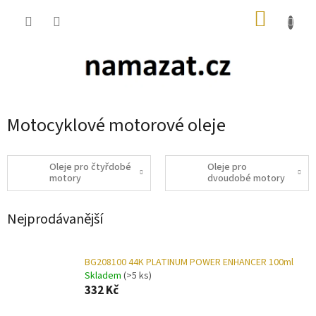
Přejít
NÁKUP
na
obsah
KOŠÍK
Motocyklové motorové oleje
Oleje pro čtyřdobé
Oleje pro
motory
dvoudobé motory
Nejprodávanější
BG208100 44K PLATINUM POWER ENHANCER 100ml
Skladem
(>5 ks)
332 Kč