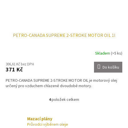
PETRO-CANADA SUPREME 2-STROKE MOTOR OIL 1l
Skladem
(>5 ks)
306,61 Kč bez DPH
Do košíku
371 Kč
PETRO-CANADA SUPREME 2-STROKE MOTOR OIL je motorový olej
určený pro vzduchem chlazené dvoudobé motory.
4
položek celkem
O
v
l
á
Mazací plány
d
Průvodci výběrem oleje