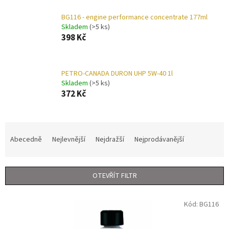
BG116 - engine performance concentrate 177ml
Skladem
(>5 ks)
398 Kč
PETRO-CANADA DURON UHP 5W-40 1l
Skladem
(>5 ks)
372 Kč
Ř
a
Abecedně
Nejlevnější
Nejdražší
Nejprodávanější
z
e
n
OTEVŘÍT FILTR
í
p
V
r
Kód:
BG116
ý
o
p
d