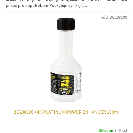
účinnost detergentů, dispergátorů, inhibitorů koroze, antioxidantů a
přísad proti opotřebení. Poskytuje vynikající...
Kód:
BG208100
BG208100 44K PLATINUM POWER ENHANCER 100ml
Skladem
(>5 ks)