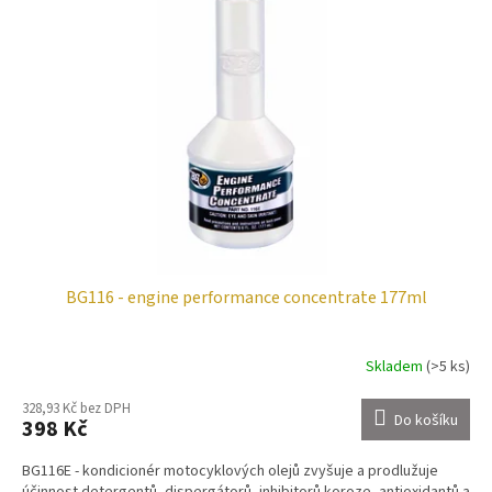
i
u
s
k
p
t
r
ů
o
d
u
k
t
ů
BG116 - engine performance concentrate 177ml
Skladem
(>5 ks)
328,93 Kč bez DPH
Do košíku
398 Kč
BG116E - kondicionér motocyklových olejů zvyšuje a prodlužuje