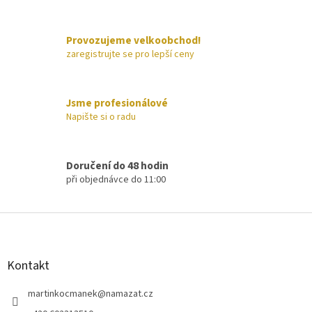
a
c
í
Provozujeme velkoobchod!
p
zaregistrujte se pro lepší ceny
r
v
k
y
Jsme profesionálové
v
Napište si o radu
ý
p
i
s
Doručení do 48 hodin
u
při objednávce do 11:00
Z
á
p
a
Kontakt
t
í
martinkocmanek
@
namazat.cz