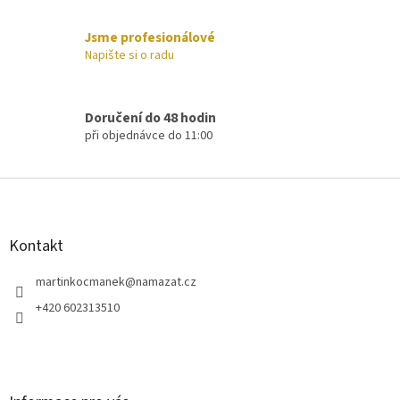
k
y
Jsme profesionálové
v
Napište si o radu
ý
p
i
s
Doručení do 48 hodin
u
při objednávce do 11:00
Z
á
p
a
Kontakt
t
í
martinkocmanek
@
namazat.cz
+420 602313510