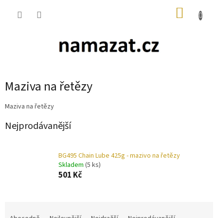
Přejít
NÁKUP
na
obsah
KOŠÍK
Maziva na řetězy
Maziva na řetězy
Nejprodávanější
BG495 Chain Lube 425g - mazivo na řetězy
Skladem
(5 ks)
501 Kč
Ř
a