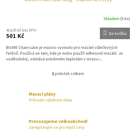
Skladem
(5 ks)
414,05 Kč bez DPH
Do košíku
501 Kč
BG495 Chain-Lube je mazivo vyvinuto pro mazání válečkových
řetězů. Používá se tam, kde je nutno použít adhesivní mazání. Je
voděodolný, odolává extrémním teplotám v mrazu i...
1
položek celkem
O
v
l
á
Mazací plány
d
Průvodci výběrem oleje
a
c
í
Provozujeme velkoobchod!
p
zaregistrujte se pro lepší ceny
r
v