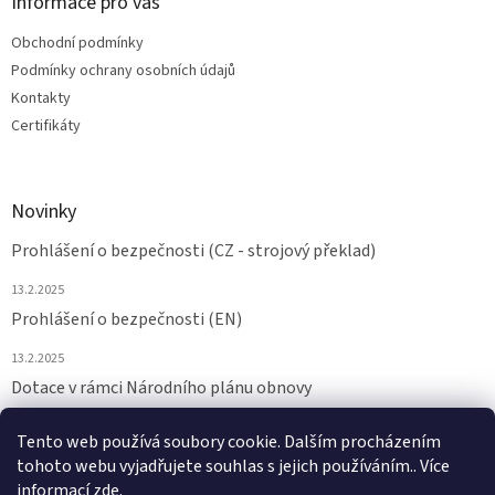
Informace pro vás
Obchodní podmínky
Podmínky ochrany osobních údajů
Kontakty
Certifikáty
Novinky
Prohlášení o bezpečnosti (CZ - strojový překlad)
13.2.2025
Prohlášení o bezpečnosti (EN)
13.2.2025
Dotace v rámci Národního plánu obnovy
24.6.2024
Tento web používá soubory cookie. Dalším procházením
tohoto webu vyjadřujete souhlas s jejich používáním.. Více
ARCHIV
informací
zde
.