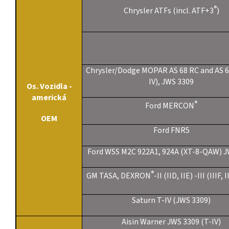
®
Chrysler ATFs (incl. ATF+3
)
Chrysler/Dodge MOPAR AS 68 RC and AS 6
IV), JWS 3309
Os. Vozidla -
americká
®
Ford MERCON
OEM
Ford FNR5
Ford WSS M2C 922A1, 924A (XT-8-QAW) J
®
GM TASA, DEXRON
-II (IID, IIE) -III (IIIF, 
Saturn T-IV (JWS 3309)
Aisin Warner JWS 3309 (T-IV)