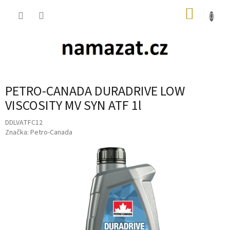
Přejít
NÁKUP
na
obsah
KOŠÍK
PETRO-CANADA DURADRIVE LOW
VISCOSITY MV SYN ATF 1l
DDLVATFC12
Značka:
Petro-Canada