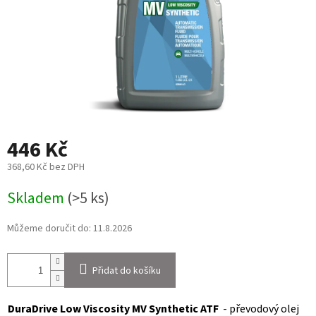
446 Kč
368,60 Kč bez DPH
Měrná
Skladem
(>5 ks)
cena:
Můžeme doručit do:
11.8.2026
Přidat do košíku
DuraDrive Low Viscosity MV Synthetic ATF
- převodový olej