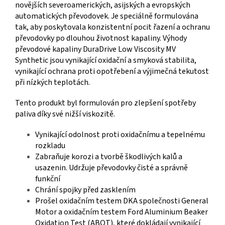
novějších severoamerických, asijských a evropských
automatických převodovek. Je speciálně formulována
tak, aby poskytovala konzistentní pocit řazení a ochranu
převodovky po dlouhou životnost kapaliny. Výhody
převodové kapaliny DuraDrive Low Viscosity MV
Synthetic jsou vynikající oxidační a smyková stabilita,
vynikající ochrana proti opotřebení a výjimečná tekutost
při nízkých teplotách.
Tento produkt byl formulován pro zlepšení spotřeby
paliva díky své nižší viskozitě.
Vynikající odolnost proti oxidačnímu a tepelnému
rozkladu
Zabraňuje korozi a tvorbě škodlivých kalů a
usazenin. Udržuje převodovky čisté a správně
funkční
Chrání spojky před zasklením
Prošel oxidačním testem DKA společnosti General
Motor a oxidačním testem Ford Aluminium Beaker
Oxidation Test (ABOT), které dokládají vynikající