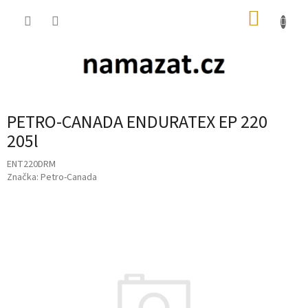
Přejít
NÁKUP
na
obsah
KOŠÍK
PETRO-CANADA ENDURATEX EP 220
205l
ENT220DRM
Značka:
Petro-Canada