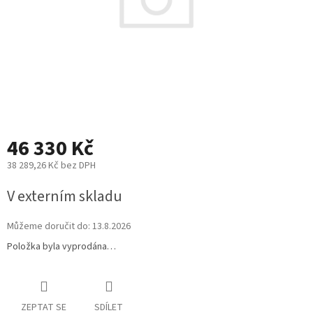
46 330 Kč
38 289,26 Kč bez DPH
Měrná
V externím skladu
cena:
Můžeme doručit do:
13.8.2026
Položka byla vyprodána…
ZEPTAT SE
SDÍLET