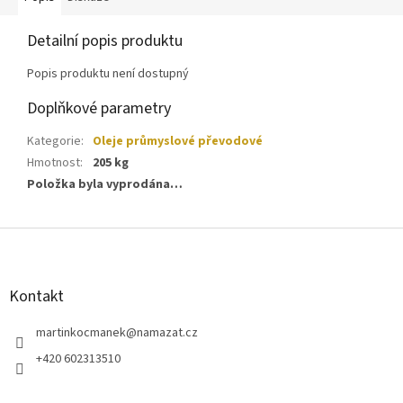
Detailní popis produktu
Popis produktu není dostupný
Doplňkové parametry
Kategorie
:
Oleje průmyslové převodové
Hmotnost
:
205 kg
Položka byla vyprodána…
Z
á
p
a
Kontakt
t
í
martinkocmanek
@
namazat.cz
+420 602313510