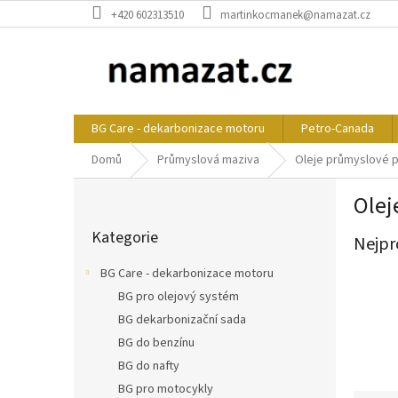
Přejít
+420 602313510
martinkocmanek@namazat.cz
na
obsah
BG Care - dekarbonizace motoru
Petro-Canada
Domů
Průmyslová maziva
Oleje průmyslové 
P
Olej
o
Přeskočit
s
Kategorie
kategorie
Nejpr
t
r
BG Care - dekarbonizace motoru
a
BG pro olejový systém
n
BG dekarbonizační sada
n
í
BG do benzínu
p
BG do nafty
a
BG pro motocykly