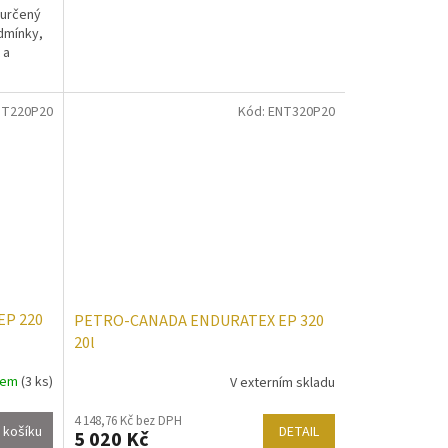
 určený
odmínky,
 a
NT220P20
Kód:
ENT320P20
P 220
PETRO-CANADA ENDURATEX EP 320
20l
dem
(3 ks)
V externím skladu
4 148,76 Kč bez DPH
DETAIL
 košíku
5 020 Kč