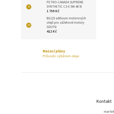
PETRO-CANADA SUPREME
SYNTHETIC C3-X 5W-40 5l
1 759 Kč
BG115 aditivum motorových
olejů pro zážehové motory
GDI/FSI
412 Kč
Mazací plány
Průvodci výběrem oleje
Z
á
p
a
t
Kontakt
í
marti