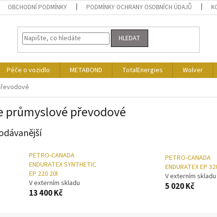
OBCHODNÍ PODMÍNKY
PODMÍNKY OCHRANY OSOBNÍCH ÚDAJŮ
K
HLEDAT
Péče o vozidlo
METABOND
TotalEnergies
Wolver
převodové
e průmyslové převodové
odávanější
PETRO-CANADA
PETRO-CANADA
ENDURATEX SYNTHETIC
ENDURATEX EP 320
EP 220 20l
V externím skladu
V externím skladu
5 020 Kč
13 400 Kč