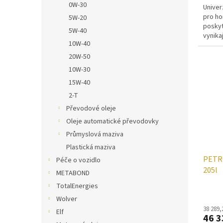
0W-30
Univer
pro ho
5W-20
poskyt
5W-40
vynikaj
10W-40
20W-50
10W-30
15W-40
2-T
Převodové oleje
Oleje automatické převodovky
Průmyslová maziva
Plastická maziva
PETR
Péče o vozidlo
205l
METABOND
TotalEnergies
Wolver
38 289,
Elf
46 3