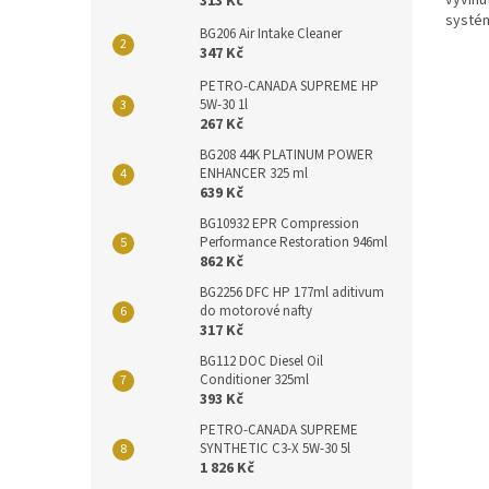
vyvinu
313 Kč
systém
BG206 Air Intake Cleaner
které 
347 Kč
PETRO-CANADA SUPREME HP
5W-30 1l
267 Kč
BG208 44K PLATINUM POWER
ENHANCER 325 ml
639 Kč
BG10932 EPR Compression
Performance Restoration 946ml
862 Kč
BG2256 DFC HP 177ml aditivum
do motorové nafty
317 Kč
BG112 DOC Diesel Oil
Conditioner 325ml
393 Kč
PETRO-CANADA SUPREME
SYNTHETIC C3-X 5W-30 5l
1 826 Kč