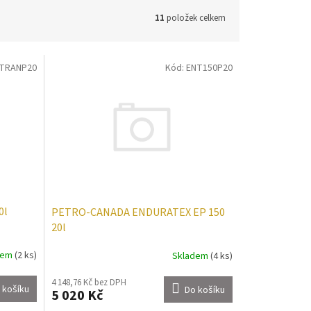
11
položek celkem
TRANP20
Kód:
ENT150P20
0l
PETRO-CANADA ENDURATEX EP 150
20l
dem
(2 ks)
Skladem
(4 ks)
4 148,76 Kč bez DPH
 košíku
Do košíku
5 020 Kč