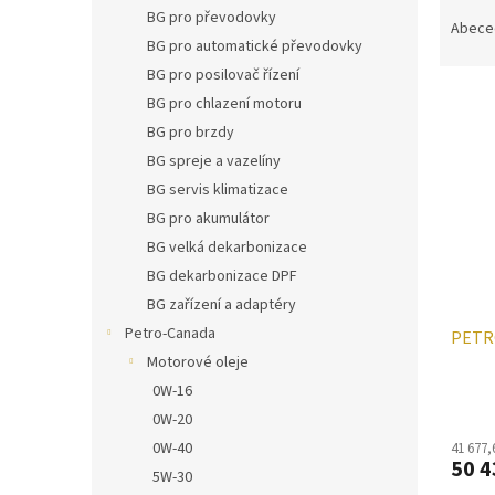
Ř
n
BG pro převodovky
a
e
Abece
BG pro automatické převodovky
z
l
e
BG pro posilovač řízení
V
n
BG pro chlazení motoru
ý
í
BG pro brzdy
p
p
BG spreje a vazelíny
i
r
BG servis klimatizace
s
o
p
d
BG pro akumulátor
r
u
BG velká dekarbonizace
o
k
BG dekarbonizace DPF
d
t
BG zařízení a adaptéry
u
ů
Petro-Canada
PETR
k
t
Motorové oleje
ů
0W-16
0W-20
0W-40
41 677,
50 4
5W-30