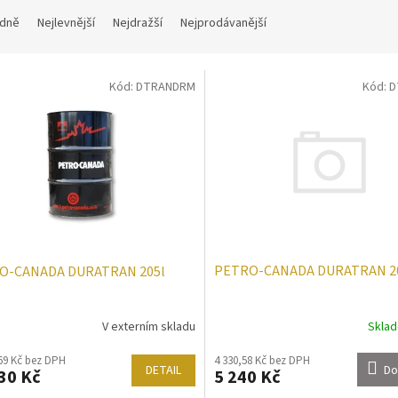
dně
Nejlevnější
Nejdražší
Nejprodávanější
Kód:
DTRANDRM
Kód:
D
PETRO-CANADA DURATRAN 2
O-CANADA DURATRAN 205l
Skla
V externím skladu
69 Kč bez DPH
4 330,58 Kč bez DPH
DETAIL
Do
30 Kč
5 240 Kč