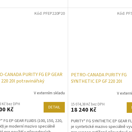
Kód:
PFEP220P20
Kód:
PF
O-CANADA PURITY FG EP GEAR
PETRO-CANADA PURITY FG
 220 20l potravinářský
SYNTHETIC EP GF 220 20l
dový olej
potravinářský převodový olej
V externím skladu
V extern
8 Kč bez DPH
15 074,38 Kč bez DPH
DETAIL
00 Kč
18 240 Kč
* FG EP GEAR FLUIDS (100, 150, 220,
PURITY* FG SYNTHETIC EP GEAR FL
60) je moderní mazivo speciálně
je syntetické mazivo speciálně vy