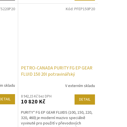
TS220P20
Kód:
PFEP150P20
PETRO-CANADA PURITY FG EP GEAR
FLUID 150 20l potravinářský
převodový olej
ím skladu
V externím skladu
8 942,15 Kč bez DPH
DETAIL
DETAIL
10 820 Kč
PURITY* FG EP GEAR FLUIDS (100, 150, 220,
320, 460) je moderní mazivo speciálně
vyvinuté pro použití v převodových