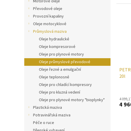
Motorové oleje
Převodové oleje
Provozní kapaliny
Oleje motocyklové
Průmyslová maziva
Oleje hydraulické
Oleje kompresorové
Oleje pro plynové motory
Oleje průmyslové převodové
Oleje řezné a emulgační
PETR
20l
Oleje teplonosné
Oleje pro chladící kompresory
Oleje pro kluzná vedení
4 099,1
Oleje pro plynové motory "bioplynky"
4 96
Plastická maziva
Potravinářská maziva
Péče o ruce
Dílenské vybavení