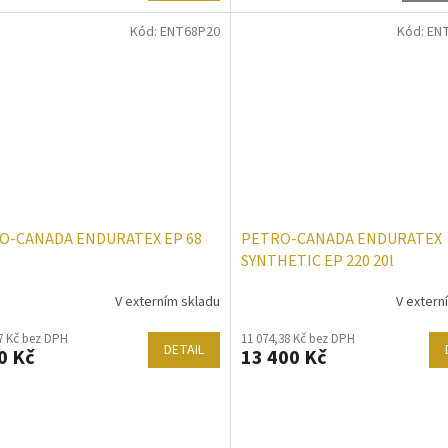
Kód:
ENT68P20
Kód:
EN
O-CANADA ENDURATEX EP 68
PETRO-CANADA ENDURATEX
SYNTHETIC EP 220 20l
V externím skladu
V extern
7 Kč bez DPH
11 074,38 Kč bez DPH
DETAIL
0 Kč
13 400 Kč