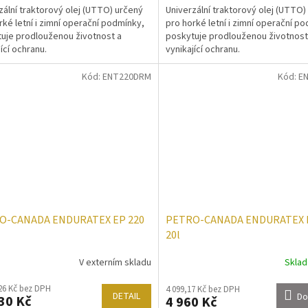
zální traktorový olej (UTTO) určený
Univerzální traktorový olej (UTTO)
rké letní i zimní operační podmínky,
pro horké letní i zimní operační p
uje prodlouženou životnost a
poskytuje prodlouženou životnost
ící ochranu.
vynikající ochranu.
Kód:
ENT220DRM
Kód:
E
O-CANADA ENDURATEX EP 220
PETRO-CANADA ENDURATEX E
20l
V externím skladu
Skla
26 Kč bez DPH
4 099,17 Kč bez DPH
DETAIL
Do
30 Kč
4 960 Kč