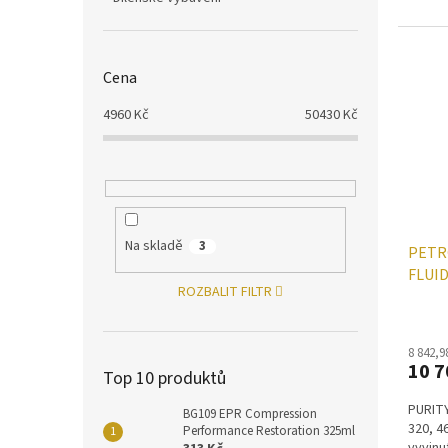
Cena
4960
Kč
50430
Kč
Na skladě
3
PETR
FLUID
ROZBALIT FILTR
převo
8 842,9
10 7
Top 10 produktů
PURITY
BG109 EPR Compression
320, 4
Performance Restoration 325ml