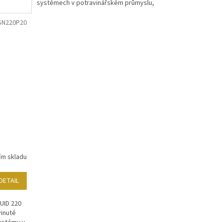
systémech v potravinářském průmyslu,
které poskytuje vyšší a...
SN220P20
ím skladu
DETAIL
UID 220
vinuté