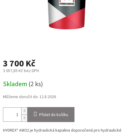
3 700 Kč
3 057,85 Kč bez DPH
Měrná
Skladem
(2 ks)
cena:
Můžeme doručit do:
12.8.2026
Přidat do košíku
HYDREX* AW32 je hydraulická kapalina doporučená pro hydraulické