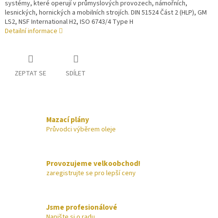
systémy, které operují v průmyslových provozech, námořních,
lesnických, hornických a mobilních strojích. DIN 51524 Část 2 (HLP), GM
LS2, NSF International H2, ISO 6743/4 Type H
Detailní informace
ZEPTAT SE
SDÍLET
Mazací plány
Průvodci výběrem oleje
Provozujeme velkoobchod!
zaregistrujte se pro lepší ceny
Jsme profesionálové
Napište si o radu