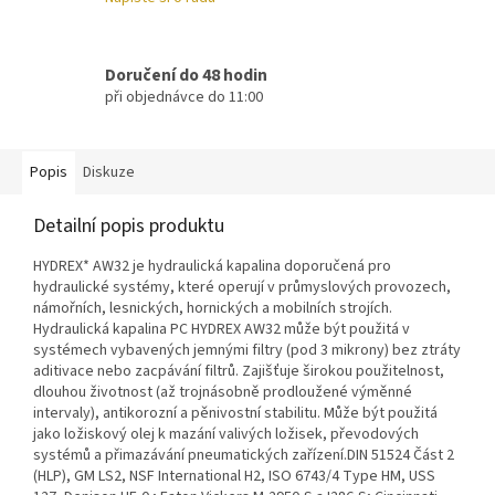
Doručení do 48 hodin
při objednávce do 11:00
Popis
Diskuze
Detailní popis produktu
HYDREX* AW32 je hydraulická kapalina doporučená pro
hydraulické systémy, které operují v průmyslových provozech,
námořních, lesnických, hornických a mobilních strojích.
Hydraulická kapalina PC HYDREX AW32 může být použitá v
systémech vybavených jemnými filtry (pod 3 mikrony) bez ztráty
aditivace nebo zacpávání filtrů. Zajišťuje širokou použitelnost,
dlouhou životnost (až trojnásobně prodloužené výměnné
intervaly), antikorozní a pěnivostní stabilitu. Může být použitá
jako ložiskový olej k mazání valivých ložisek, převodových
systémů a přimazávání pneumatických zařízení.DIN 51524 Část 2
(HLP), GM LS2, NSF International H2, ISO 6743/4 Type HM, USS