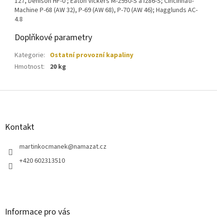
127, Denison HF-0 ; Eaton Vickers M-2950-S a I286-S; Cincinnati-
Machine P-68 (AW 32), P-69 (AW 68), P-70 (AW 46); Hagglunds AC-
4.8
Doplňkové parametry
Kategorie
:
Ostatní provozní kapaliny
Hmotnost
:
20 kg
Z
á
p
a
Kontakt
t
í
martinkocmanek
@
namazat.cz
+420 602313510
Informace pro vás