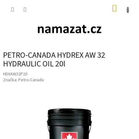
Přejít
NÁKUP
na
obsah
KOŠÍK
PETRO-CANADA HYDREX AW 32
HYDRAULIC OIL 20l
HDXAW32P20
Značka:
Petro-Canada