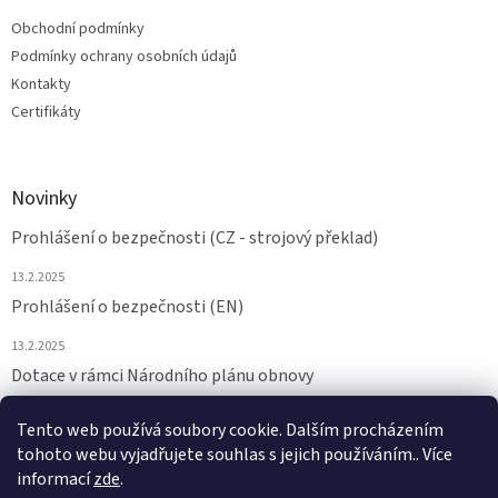
Obchodní podmínky
Podmínky ochrany osobních údajů
Kontakty
Certifikáty
Novinky
Prohlášení o bezpečnosti (CZ - strojový překlad)
13.2.2025
Prohlášení o bezpečnosti (EN)
13.2.2025
Dotace v rámci Národního plánu obnovy
24.6.2024
Tento web používá soubory cookie. Dalším procházením
tohoto webu vyjadřujete souhlas s jejich používáním.. Více
ARCHIV
informací
zde
.