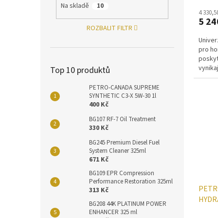
Na skladě
10
4 330,5
5 24
ROZBALIT FILTR
Univer
pro ho
poskyt
vynikaj
Top 10 produktů
PETRO-CANADA SUPREME
SYNTHETIC C3-X 5W-30 1l
400 Kč
BG107 RF-7 Oil Treatment
330 Kč
BG245 Premium Diesel Fuel
System Cleaner 325ml
671 Kč
BG109 EPR Compression
Performance Restoration 325ml
PETR
313 Kč
HYDRA
BG208 44K PLATINUM POWER
ENHANCER 325 ml