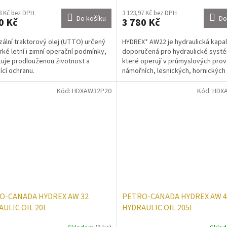
8 Kč bez DPH
3 123,97 Kč bez DPH
Do košíku
Do
0 Kč
3 780 Kč
zální traktorový olej (UTTO) určený
HYDREX* AW22 je hydraulická kapal
rké letní i zimní operační podmínky,
doporučená pro hydraulické syst
uje prodlouženou životnost a
které operují v průmyslových pro
ící ochranu.
námořních, lesnických, hornických
mobilních strojích....
Kód:
HDXAW32P20
Kód:
HDX
O-CANADA HYDREX AW 32
PETRO-CANADA HYDREX AW 4
ULIC OIL 20l
HYDRAULIC OIL 205l