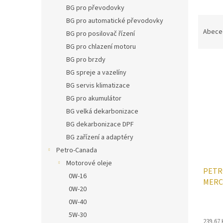
n
BG pro převodovky
e
Ř
BG pro automatické převodovky
l
a
Abece
BG pro posilovač řízení
z
BG pro chlazení motoru
e
BG pro brzdy
V
n
ý
BG spreje a vazelíny
í
p
p
BG servis klimatizace
i
r
BG pro akumulátor
s
o
BG velká dekarbonizace
p
d
BG dekarbonizace DPF
r
u
BG zařízení a adaptéry
o
k
d
t
Petro-Canada
u
ů
Motorové oleje
PETR
k
0W-16
MERC
t
0W-20
ů
0W-40
5W-30
239,67