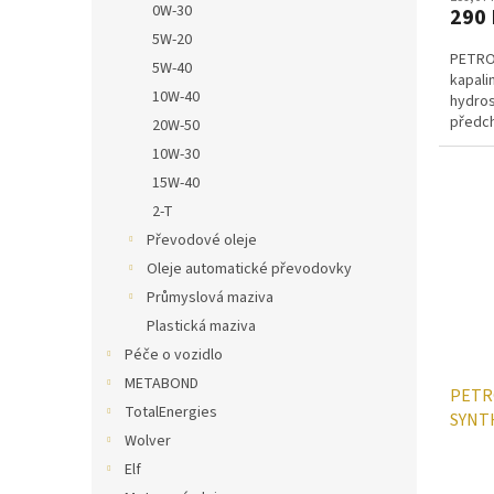
0W-30
290 
5W-20
PETRO-
5W-40
kapali
10W-40
hydros
předc
20W-50
správn
10W-30
15W-40
2-T
Převodové oleje
Oleje automatické převodovky
Průmyslová maziva
Plastická maziva
Péče o vozidlo
METABOND
PETR
TotalEnergies
SYNTH
Wolver
Elf