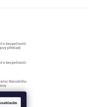
í o bezpečnosti
jový překlad)
í o bezpečnosti
rámci Národního
novy
Souhlasím