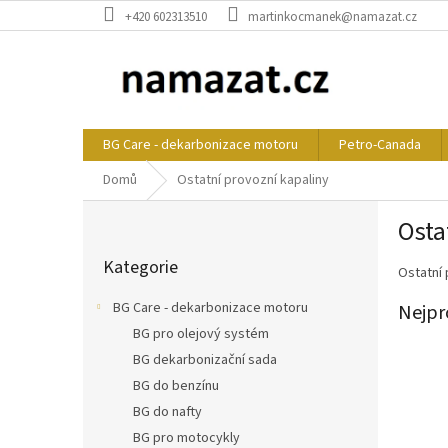
Přejít
+420 602313510
martinkocmanek@namazat.cz
na
obsah
BG Care - dekarbonizace motoru
Petro-Canada
Domů
Ostatní provozní kapaliny
P
Osta
o
Přeskočit
s
Kategorie
kategorie
Ostatní 
t
r
BG Care - dekarbonizace motoru
Nejpr
a
BG pro olejový systém
n
BG dekarbonizační sada
n
í
BG do benzínu
p
BG do nafty
a
BG pro motocykly