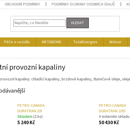
OBCHODNÍ PODMÍNKY
PODMÍNKY OCHRANY OSOBNÍCH ÚDAJŮ
K
HLEDAT
Péče o vozidlo
METABOND
TotalEnergies
Wolver
tní provozní kapaliny
provozní kapaliny: chladící kapaliny, brzdové kapaliny, tlumičové oleje, ole
odávanější
PETRO-CANADA
PETRO-CANADA
DURATRAN 20l
DURATRAN 205l
Skladem
(2 ks)
V externím skladu
5 240 Kč
50 430 Kč