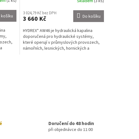
dem
(1 ks)
Skladem
(3 ks)
3 024,79 Kč bez DPH
 košíku
Do košíku
3 660 Kč
ina
HYDREX* AW46 je hydraulická kapalina
émy,
doporučená pro hydraulické systémy,
vozech,
které operují v průmyslových provozech,
 a
námořních, lesnických, hornických a
mobilních strojích. DIN...
é
Doručení do 48 hodin
při objednávce do 11:00