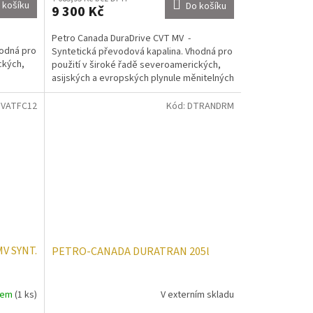
 košíku
Do košíku
9 300 Kč
Petro Canada DuraDrive CVT MV -
hodná pro
Syntetická převodová kapalina. Vhodná pro
ckých,
použití v široké řadě severoamerických,
asijských a evropských plynule měnitelných
převodovek s...
VATFC12
Kód:
DTRANDRM
V SYNT.
PETRO-CANADA DURATRAN 205l
dem
(1 ks)
V externím skladu