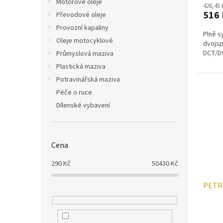
Motorové oleje
426,45
516 
Převodové oleje
Provozní kapaliny
Plně s
Oleje motocyklové
dvojsp
DCT/D
Průmyslová maziva
Plastická maziva
Potravinářská maziva
Péče o ruce
Dílenské vybavení
Cena
290
Kč
50430
Kč
PETR