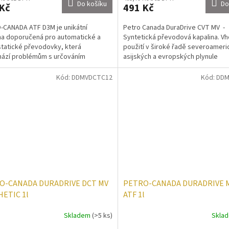
Do košíku
Do
Kč
491 Kč
CANADA ATF D3M je unikátní
Petro Canada DuraDrive CVT MV -
na doporučená pro automatické a
Syntetická převodová kapalina. V
tatické převodovky, která
použití v široké řadě severoameri
hází problémům s určováním
asijských a evropských plynule
ého typu kapaliny, jelikož splňuje...
měnitelných převodovek s...
Kód:
DDMVDCTC12
Kód:
DDM
O-CANADA DURADRIVE DCT MV
PETRO-CANADA DURADRIVE M
ETIC 1l
ATF 1l
Skladem
(>5 ks)
Skla