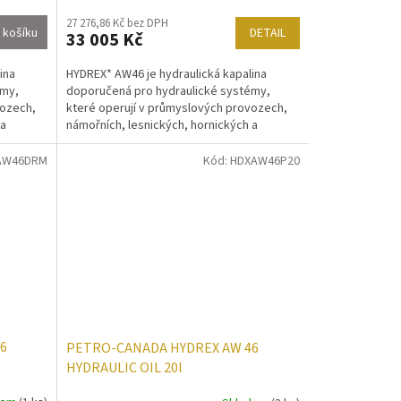
27 276,86 Kč bez DPH
DETAIL
 košíku
33 005 Kč
HYDREX* AW46 je hydraulická kapalina
ina
doporučená pro hydraulické systémy,
émy,
které operují v průmyslových provozech,
vozech,
námořních, lesnických, hornických a
 a
mobilních strojích. DIN...
AW46DRM
Kód:
HDXAW46P20
6
PETRO-CANADA HYDREX AW 46
HYDRAULIC OIL 20l