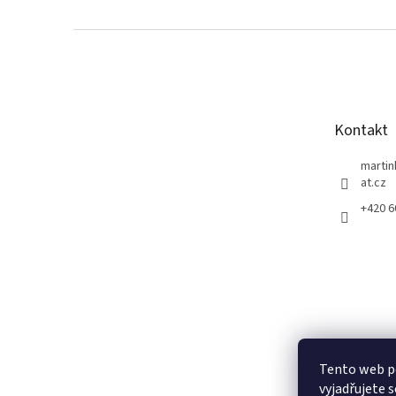
Z
á
p
a
t
Kontakt
í
marti
at.cz
+420 
Tento web p
vyjadřujete s