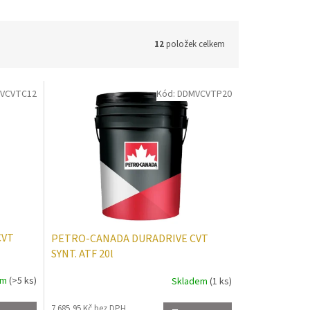
12
položek celkem
VCVTC12
Kód:
DDMVCVTP20
CVT
PETRO-CANADA DURADRIVE CVT
SYNT. ATF 20l
em
(>5 ks)
Skladem
(1 ks)
7 685,95 Kč bez DPH