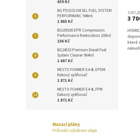
639 Kč
BG PD1532 DIESEL FUEL SYSTEM
3 057,8
PERFORMANC 946ml
3 70
1 865 Kč
BG109100 EPR Compression
HYDREX
Performance Restoration 100ml
doporu
156 Kč
které 
námořn
BG24532 Premium Diesel Fuel
mobilní
System Cleaner 964ml
1 687 Kč
MESTO FOAMER E4 4L EPDM
tlakový zpěňovač
1 871 Kč
MESTO FOAMER E4 4L FPM
tlakový zpěňovač
1 871 Kč
Mazací plány
Průvodci výběrem oleje