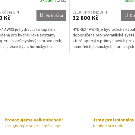
Skladem
(2 ks)
Skla
5 Kč bez DPH
27 107,44 Kč bez DPH
Do košíku
Do
0 Kč
32 800 Kč
* AW32 je hydraulická kapalina
HYDREX* AW46 je hydraulická kapal
čená pro hydraulické systémy,
doporučená pro hydraulické syst
operují v průmyslových provozech,
které operují v průmyslových pro
ích, lesnických, hornických a
námořních, lesnických, hornických
ch strojích. DIN...
mobilních strojích. DIN...
O
v
l
á
d
a
c
í
p
r
v
Provozujeme velkoobchod!
Jsme profesionálov
k
zaregistrujte se pro lepší ceny
Napište si o radu
y