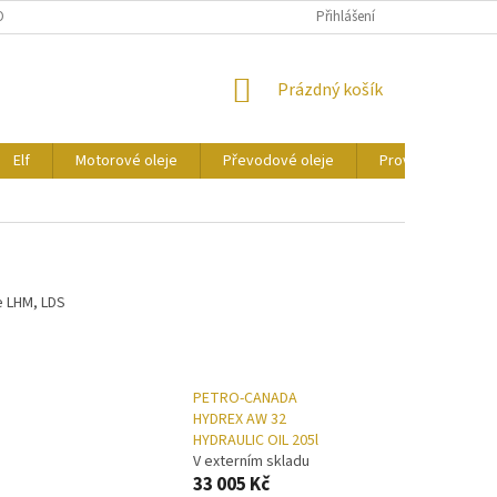
ONTAKTY
CERTIFIKÁTY
Přihlášení
NÁKUPNÍ
Prázdný košík
KOŠÍK
Elf
Motorové oleje
Převodové oleje
Provozní kapaliny
je LHM, LDS
PETRO-CANADA
HYDREX AW 32
HYDRAULIC OIL 205l
V externím skladu
33 005 Kč