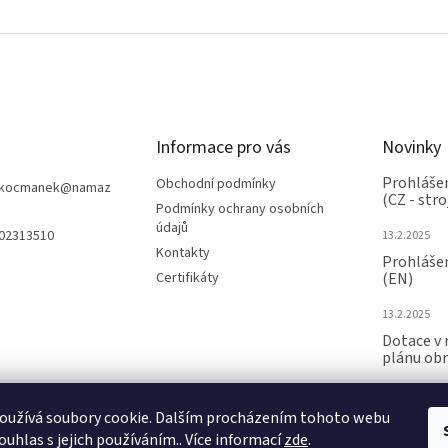
v
ý
p
i
s
u
Informace pro vás
Novinky
Prohlášen
Obchodní podmínky
nkocmanek
@
namaz
(CZ - stro
Podmínky ochrany osobních
údajů
602313510
13.2.2025
Kontakty
Prohlášen
Certifikáty
(EN)
13.2.2025
Dotace v 
plánu ob
24.6.2024
oužívá soubory cookie. Dalším procházením tohoto webu
ARCHIV
ouhlas s jejich používáním.. Více informací
zde
.