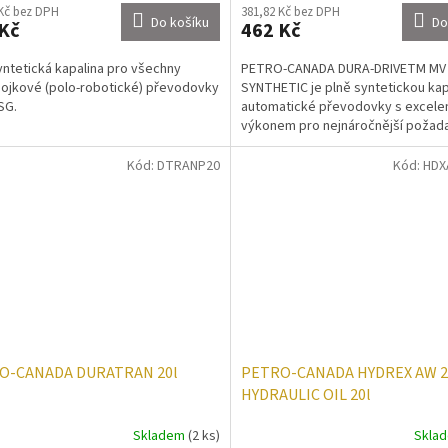
 Kč bez DPH
381,82 Kč bez DPH
Do košíku
Do
Kč
462 Kč
yntetická kapalina pro všechny
PETRO-CANADA DURA-DRIVETM MV
ojkové (polo-robotické) převodovky
SYNTHETIC je plně syntetickou kap
SG.
automatické převodovky s excele
výkonem pro nejnáročnější požad
výkon kapaliny. Splňuje...
Kód:
DTRANP20
Kód:
HDX
O-CANADA DURATRAN 20l
PETRO-CANADA HYDREX AW 2
HYDRAULIC OIL 20l
Skladem
(2 ks)
Skla