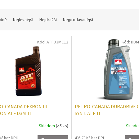
dně
Nejlevnější
Nejdražší
Nejprodávanější
Kód:
ATFD3MC12
Kód:
DDM
O-CANADA DEXRON III -
PETRO-CANADA DURADRIVE 
ON ATF D3M 1l
SYNT. ATF 1l
Skladem
(>5 ks)
Sklad
 Kč bez DPH
405,79 Kč bez DPH