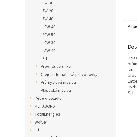
0W-30
5W-20
5W-40
Popi
10W-40
20W-50
10W-30
Det
15W-40
HYDR
2-T
prům
Převodové oleje
jemný
Oleje automatické převodovky
prod
Eato
Průmyslová maziva
Hydre
Plastická maziva
S, I 
Péče o vozidlo
METABOND
TotalEnergies
Wolver
Elf