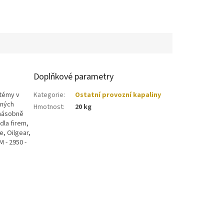
Doplňkové parametry
stémy v
Kategorie
:
Ostatní provozní kapaliny
ených
Hmotnost
:
20 kg
jnásobně
dla firem,
, Oilgear,
 - 2950 -