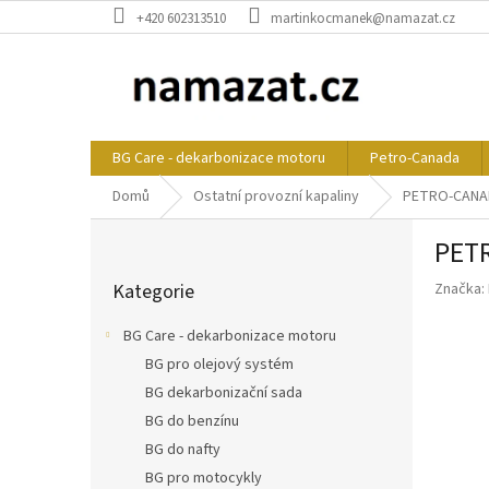
Přejít
+420 602313510
martinkocmanek@namazat.cz
na
obsah
BG Care - dekarbonizace motoru
Petro-Canada
Domů
Ostatní provozní kapaliny
PETRO-CANADA
P
PETR
o
Přeskočit
s
Kategorie
Značka:
kategorie
t
r
BG Care - dekarbonizace motoru
a
BG pro olejový systém
n
BG dekarbonizační sada
n
í
BG do benzínu
p
BG do nafty
a
BG pro motocykly