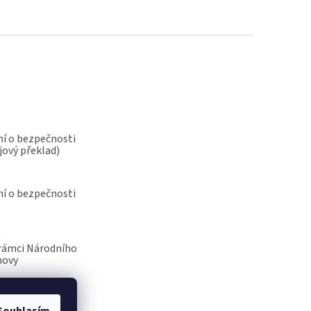
í o bezpečnosti
jový překlad)
í o bezpečnosti
rámci Národního
novy