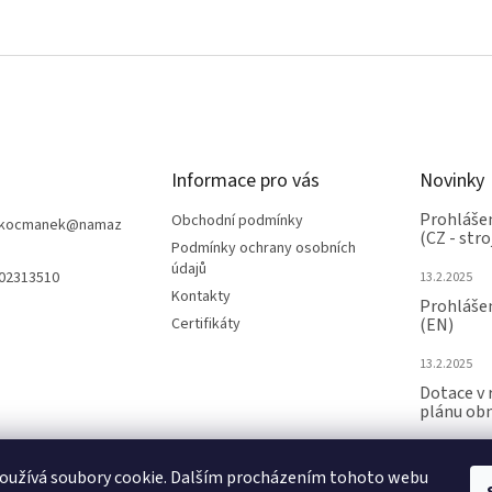
Informace pro vás
Novinky
Prohlášen
Obchodní podmínky
nkocmanek
@
namaz
(CZ - stro
Podmínky ochrany osobních
údajů
602313510
13.2.2025
Kontakty
Prohlášen
Certifikáty
(EN)
13.2.2025
Dotace v 
plánu ob
24.6.2024
oužívá soubory cookie. Dalším procházením tohoto webu
ARCHIV