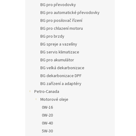
n
BG pro převodovky
e
BG pro automatické převodovky
l
BG pro posilovač řízení
BG pro chlazení motoru
BG pro brzdy
BG spreje a vazelíny
BG servis klimatizace
BG pro akumulátor
BG velká dekarbonizace
BG dekarbonizace DPF
BG zařízení a adaptéry
Petro-Canada
Motorové oleje
0W-16
0W-20
0W-40
5W-30