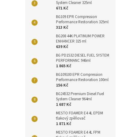
System Cleaner 325ml
671 Kč
BG109 EPR Compression
Performance Restoration 325ml
313 Kč
BG208 44K PLATINUM POWER
ENHANCER 325 ml
639 Kč
BG PD1532 DIESEL FUEL SYSTEM
PERFORMANC 946ml
1 865 Kč
BG109100 EPR Compression
Performance Restoration 100ml
156 Kč
BG24532 Premium Diesel Fuel
System Cleaner 964ml
1 687 Kč
MESTO FOAMER E4 4L EPDM
tlakový zpěňovač
1 871 Kč
MESTO FOAMER E4 4L FPM