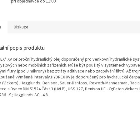
při objednávce do 11:00
s
Diskuze
ailní popis produktu
EX* XV celoroční hydraulický olej doporučený pro venkovní hydraulické sy
yslových nebo mobilních zařízeních. Může být použitý v systémech vybav
mi filtry (pod 3 mikrony) bez ztráty aditivace nebo zacpávání filtrů. Až tro
loužené výměnné intervaly.HYDREX XV je doporučený pro hydraulická čerpa
n (Vickers), Hagglunds, Denison, Sauer-Danfoss, Rexroth-Mannesman, Racine
co a Dynex.DIN 51524 Část 3 (HVLP), USS 127, Denison HF - O;Eaton Vickers M
- 286 - S; Hagglunds AC - 4.8.