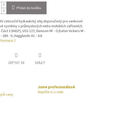
Přidat do košíku
V celoroční hydraulický olej doporučený pro venkovní
ké systémy v průmyslových nebo mobilních zařízeních.
 Část 3 (HVLP), USS 127, Denison HF - O;Eaton Vickers M -
I - 286 - S; Hagglunds AC - 4.8.
informace
ZEPTAT SE
SDÍLET
Jsme profesionálové
Napište si o radu
epší ceny