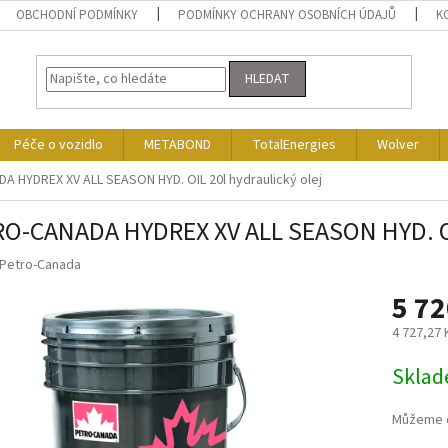
OBCHODNÍ PODMÍNKY
PODMÍNKY OCHRANY OSOBNÍCH ÚDAJŮ
K
HLEDAT
Péče o vozidlo
METABOND
TotalEnergies
Wolver
 HYDREX XV ALL SEASON HYD. OIL 20l hydraulický olej
O-CANADA HYDREX XV ALL SEASON HYD. OIL
Petro-Canada
5 72
4 727,27
Měrná
Skla
cena:
Můžeme d