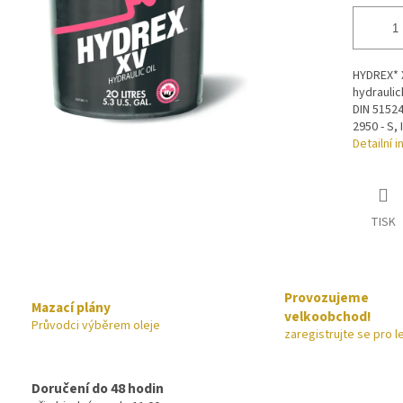
HYDREX* X
hydraulic
DIN 51524
2950 - S, 
Detailní 
TISK
Provozujeme
Mazací plány
velkoobchod!
Průvodci výběrem oleje
zaregistrujte se pro l
Doručení do 48 hodin