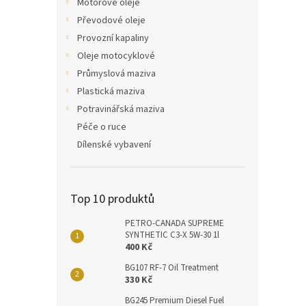
Motorové oleje
Převodové oleje
Provozní kapaliny
Oleje motocyklové
Průmyslová maziva
Plastická maziva
Potravinářská maziva
Péče o ruce
Dílenské vybavení
Top 10 produktů
PETRO-CANADA SUPREME
SYNTHETIC C3-X 5W-30 1l
400 Kč
BG107 RF-7 Oil Treatment
330 Kč
BG245 Premium Diesel Fuel