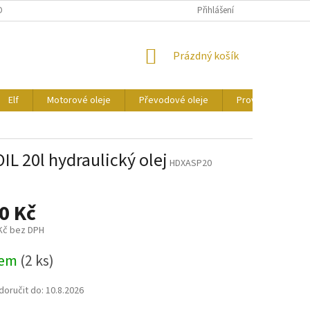
ONTAKTY
CERTIFIKÁTY
Přihlášení
NÁKUPNÍ
Prázdný košík
KOŠÍK
Elf
Motorové oleje
Převodové oleje
Provozní kapaliny
 20l hydraulický olej
HDXASP20
0 Kč
 Kč bez DPH
dem
(2 ks)
oručit do:
10.8.2026