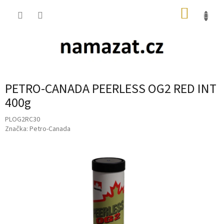
Přejít
NÁKUP
na
obsah
KOŠÍK
PETRO-CANADA PEERLESS OG2 RED INT
400g
PLOG2RC30
Značka:
Petro-Canada