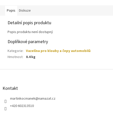
Popis
Diskuze
Detailní popis produktu
Popis produktu není dostupný
Doplňkové parametry
Kategorie
:
Vazelína pro klouby a čepy automobilů
Hmotnost
:
0.4 kg
Z
á
p
a
Kontakt
t
í
martinkocmanek
@
namazat.cz
+420 602313510