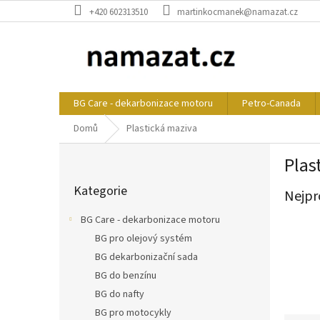
Přejít
+420 602313510
martinkocmanek@namazat.cz
na
obsah
BG Care - dekarbonizace motoru
Petro-Canada
Domů
Plastická maziva
P
Plas
o
Přeskočit
s
Kategorie
kategorie
Nejpr
t
r
BG Care - dekarbonizace motoru
a
BG pro olejový systém
n
BG dekarbonizační sada
n
í
BG do benzínu
p
BG do nafty
a
BG pro motocykly