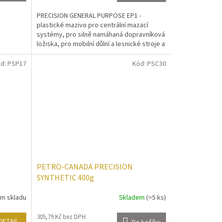
PRECISION GENERAL PURPOSE EP1 -
plastické mazivo pro centrální mazací
systémy, pro silně namáhaná dopravníková
ložiska, pro mobilní důlní a lesnické stroje a
pro...
d:
PSP17
Kód:
PSC30
PETRO-CANADA PRECISION
SYNTHETIC 400g
ím skladu
Skladem
(>5 ks)
305,79 Kč bez DPH
DETAIL