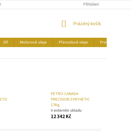
ONTAKTY
CERTIFIKÁTY
Přihlášení
NÁKUPNÍ
Prázdný košík
KOŠÍK
Elf
Motorové oleje
Převodové oleje
Provozní kapaliny
PETRO-CANADA
ETIC
PRECISION SYNTHETIC
17Kg
V externím skladu
12 342 Kč