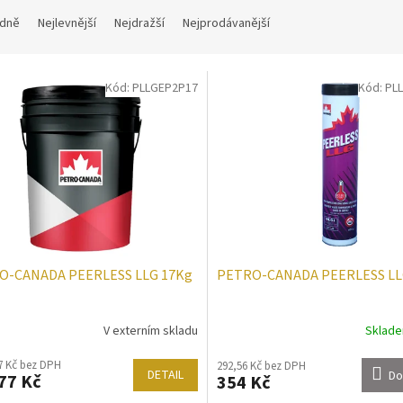
dně
Nejlevnější
Nejdražší
Nejprodávanější
Kód:
PLLGEP2P17
Kód:
PL
O-CANADA PEERLESS LLG 17Kg
PETRO-CANADA PEERLESS LL
V externím skladu
Sklad
7 Kč bez DPH
292,56 Kč bez DPH
DETAIL
Do
77 Kč
354 Kč