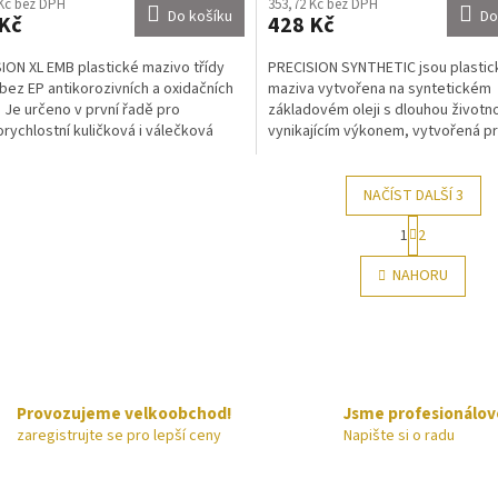
 Kč bez DPH
353,72 Kč bez DPH
Do košíku
Do
Kč
428 Kč
ION XL EMB plastické mazivo třídy
PRECISION SYNTHETIC jsou plastic
 bez EP antikorozivních a oxidačních
maziva vytvořena na syntetickém
. Je určeno v první řadě pro
základovém oleji s dlouhou životno
rychlostní kuličková i válečková
vynikajícím výkonem, vytvořená p
, včetně...
extrémní tlaky a zátěž. Splňují NLGI.
NAČÍST DALŠÍ 3
S
1
2
t
O
r
v
NAHORU
á
l
n
á
k
d
o
a
v
c
á
í
n
p
í
Provozujeme velkoobchod!
Jsme profesionálov
r
zaregistrujte se pro lepší ceny
Napište si o radu
v
k