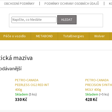
OBCHODNÍ PODMÍNKY
PODMÍNKY OCHRANY OSOBNÍCH ÚDAJŮ
K
HLEDAT
Péče o vozidlo
METABOND
TotalEnergies
Wolver
tická maziva
odávanější
PETRO-CANADA
PETRO-CANADA
PEERLESS OG2 RED INT
PRECISION SYNTH
400g
MOLY 400g
Skladem
(5 ks)
Skladem
(>5 ks)
330 Kč
428 Kč