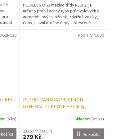
tické
PEERLESS OG2 mazivo třídy NLGI 2, je
vém
určeno pro všechny typy průmyslových a
é pro
automobilových ložisek, zdvižné vozíky,
votnost.
čepy, hlavní otočné čepy a otevřené
převody. Překračuje...
OG2RC30
Kód:
PGP1C30
G2 RED
PETRO-CANADA PRECISION
GENERAL PURPOSE EP1 400g
dem
(5 ks)
Skladem
(>5 ks)
230,58 Kč bez DPH
 košíku
Do košíku
279 Kč