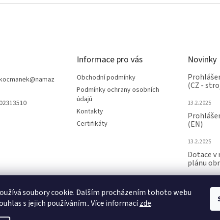
y
v
ý
p
i
s
u
Informace pro vás
Novinky
Prohlášen
Obchodní podmínky
nkocmanek
@
namaz
(CZ - stro
Podmínky ochrany osobních
údajů
602313510
13.2.2025
Kontakty
Prohlášen
Certifikáty
(EN)
13.2.2025
Dotace v 
plánu ob
24.6.2024
oužívá soubory cookie. Dalším procházením tohoto webu
ARCHIV
ouhlas s jejich používáním.. Více informací
zde
.