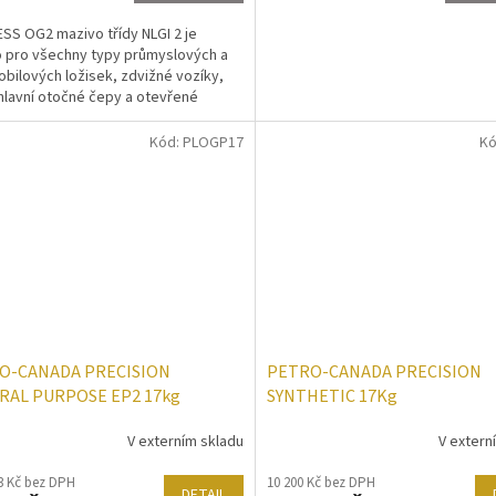
SS OG2 mazivo třídy NLGI 2 je
 pro všechny typy průmyslových a
bilových ložisek, zdvižné vozíky,
hlavní otočné čepy a otevřené
y. Překračuje...
Kód:
PLOGP17
Kó
O-CANADA PRECISION
PETRO-CANADA PRECISION
RAL PURPOSE EP2 17kg
SYNTHETIC 17Kg
V externím skladu
V extern
3 Kč bez DPH
10 200 Kč bez DPH
DETAIL