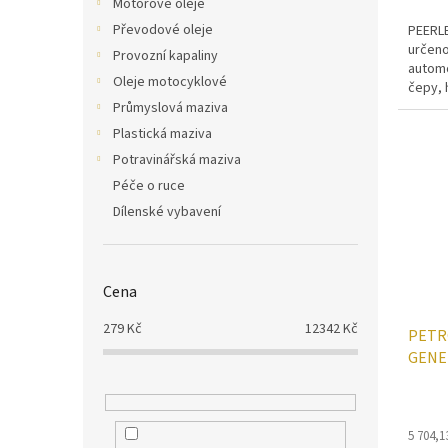
Motorové oleje
Převodové oleje
PEERLE
určeno
Provozní kapaliny
automo
Oleje motocyklové
čepy, 
převod
Průmyslová maziva
Plastická maziva
Potravinářská maziva
Péče o ruce
Dílenské vybavení
Cena
279
Kč
12342
Kč
PETR
GENE
5 704,1