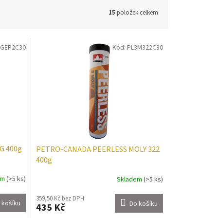
15
položek celkem
LGEP2C30
Kód:
PL3M322C30
G 400g
PETRO-CANADA PEERLESS MOLY 322
400g
em
(>5 ks)
Skladem
(>5 ks)
359,50 Kč bez DPH
 košíku
Do košíku
435 Kč