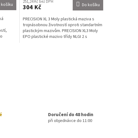
251,24 Kč bez DPH
 košíku
Do košíku
304 Kč
ká
PRECISION XL 3 Moly plastická maziva s
trojnásobnou životností oproti standartním
stí,
plastickým mazivům. PRECISION XL3 Moly
ro
EPO plastické mazivo třídy NLGI 2 s
..
obsahem 3% disulfidu...
é
Doručení do 48 hodin
při objednávce do 11:00