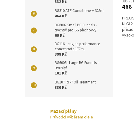
386,78
332 Kč
468 
BG310 ATF Conditioner+ 325ml
464 Kč
PRECIS
NLGI 2
BG6007 Small BG Funnels -
přísad
trychtýř pro BG plechovky
vysoko
69 Kč
ložiska
BG116 - engine performance
concentrate 177ml
398 Kč
BG6008L Large BG Funnels -
trychtýř
101 Kč
BG107 RF-7 Oil Treatment
330 Kč
Mazací plány
Průvodci výběrem oleje