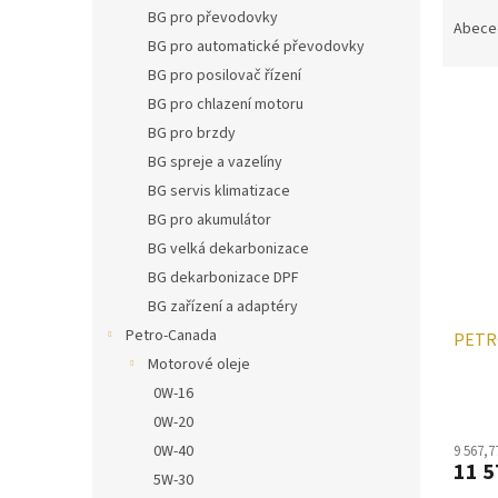
Ř
n
BG pro převodovky
a
e
Abece
BG pro automatické převodovky
z
l
e
BG pro posilovač řízení
V
n
BG pro chlazení motoru
ý
í
BG pro brzdy
p
p
BG spreje a vazelíny
i
r
BG servis klimatizace
s
o
p
d
BG pro akumulátor
r
u
BG velká dekarbonizace
o
k
BG dekarbonizace DPF
d
t
BG zařízení a adaptéry
u
ů
Petro-Canada
PETR
k
t
Motorové oleje
ů
0W-16
0W-20
0W-40
9 567,7
11 5
5W-30