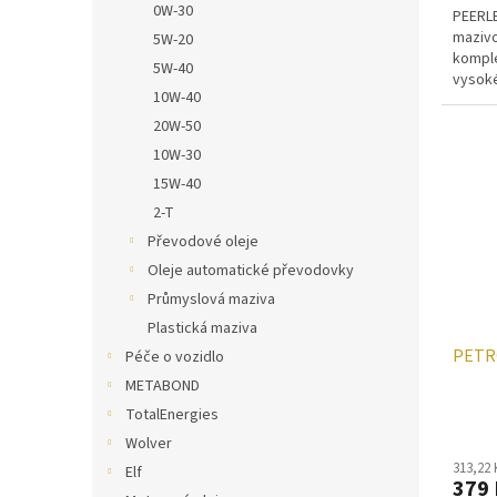
0W-30
PEERLE
mazivo
5W-20
komple
5W-40
vysoké
10W-40
NLGI A
20W-50
10W-30
15W-40
2-T
Převodové oleje
Oleje automatické převodovky
Průmyslová maziva
Plastická maziva
PETR
Péče o vozidlo
METABOND
TotalEnergies
Wolver
313,22
Elf
379 