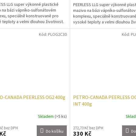
SS LLG super výkonné plastické
PEERLESS LLG super výkonné plas
 na bázi vápníko-sulfonátovém
mazivo na bázi vápníko-sulfonáto
xu, speciálně konstruované pro
komplexu, speciálně konstruovan
 teploty a velmi dlouhou životnost.
vysoké teploty a velmi dlouhou ži
utomotive Service...
NLGI Automotive Service...
Kód:
PLOG2C30
Kód:
PL
O-CANADA PEERLESS OG2 400g
PETRO-CANADA PEERLESS O
INT 400g
Skladem
(>5 ks)
Skla
 Kč bez DPH
272,73 Kč bez DPH
Do košíku
Do
Kč
330 Kč