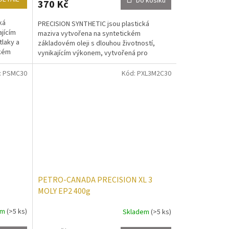
Do košíku
370 Kč
ká
PRECISION SYNTHETIC jsou plastická
ajícím
maziva vytvořena na syntetickém
tlaky a
základovém oleji s dlouhou životností,
ckém
vynikajícím výkonem, vytvořená pro
extrémní tlaky a zátěž. Splňují NLGI...
:
PSMC30
Kód:
PXL3M2C30
PETRO-CANADA PRECISION XL 3
MOLY EP2 400g
em
(>5 ks)
Skladem
(>5 ks)