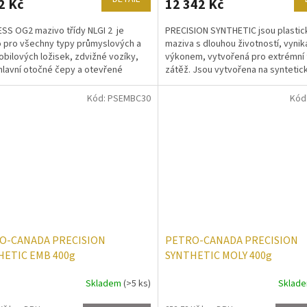
2 Kč
12 342 Kč
SS OG2 mazivo třídy NLGI 2 je
PRECISION SYNTHETIC jsou plastic
 pro všechny typy průmyslových a
maziva s dlouhou životností, vynik
bilových ložisek, zdvižné vozíky,
výkonem, vytvořená pro extrémní 
hlavní otočné čepy a otevřené
zátěž. Jsou vytvořena na synteti
y. Překračuje...
základovém oleji,...
Kód:
PSEMBC30
Kód
O-CANADA PRECISION
PETRO-CANADA PRECISION
HETIC EMB 400g
SYNTHETIC MOLY 400g
Skladem
(>5 ks)
Sklad