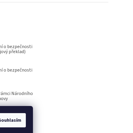
í o bezpečnosti
jový překlad)
í o bezpečnosti
rámci Národního
novy
Souhlasím