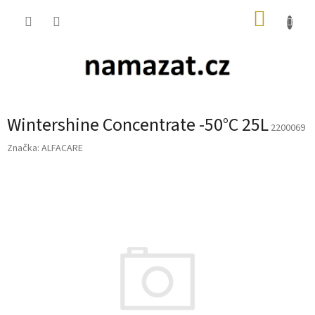
Přejít
NÁKUP
na
obsah
KOŠÍK
Wintershine Concentrate -50°C 25L
2200069
Značka:
ALFACARE