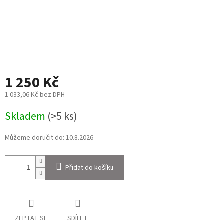
1 250 Kč
1 033,06 Kč bez DPH
Měrná
Skladem
(>5 ks)
cena:
Můžeme doručit do:
10.8.2026
Přidat do košíku
ZEPTAT SE
SDÍLET