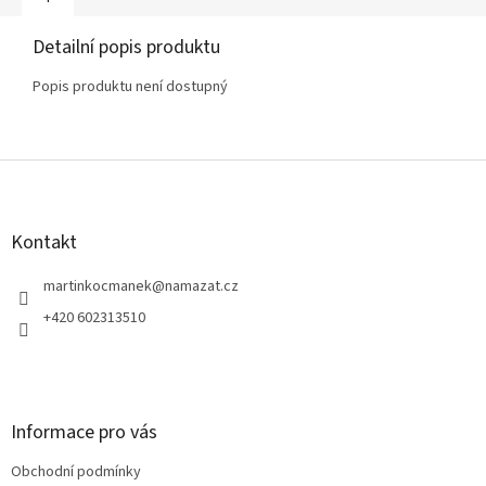
Detailní popis produktu
Popis produktu není dostupný
Z
á
p
a
Kontakt
t
í
martinkocmanek
@
namazat.cz
+420 602313510
Informace pro vás
Obchodní podmínky