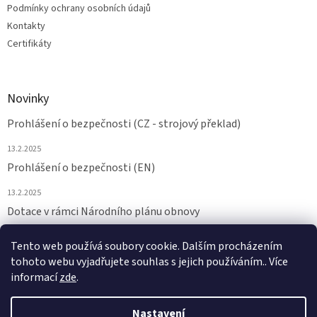
Podmínky ochrany osobních údajů
Kontakty
Certifikáty
Novinky
Prohlášení o bezpečnosti (CZ - strojový překlad)
13.2.2025
Prohlášení o bezpečnosti (EN)
13.2.2025
Dotace v rámci Národního plánu obnovy
24.6.2024
Tento web používá soubory cookie. Dalším procházením
tohoto webu vyjadřujete souhlas s jejich používáním.. Více
ARCHIV
informací
zde
.
Nastavení