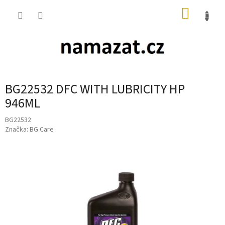
Přejít
NÁKUP
na
obsah
KOŠÍK
BG22532 DFC WITH LUBRICITY HP
946ML
BG22532
Značka:
BG Care