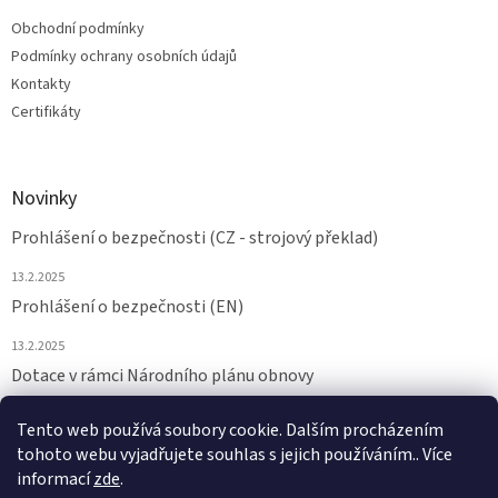
Obchodní podmínky
Podmínky ochrany osobních údajů
Kontakty
Certifikáty
Novinky
Prohlášení o bezpečnosti (CZ - strojový překlad)
13.2.2025
Prohlášení o bezpečnosti (EN)
13.2.2025
Dotace v rámci Národního plánu obnovy
24.6.2024
Tento web používá soubory cookie. Dalším procházením
tohoto webu vyjadřujete souhlas s jejich používáním.. Více
ARCHIV
informací
zde
.