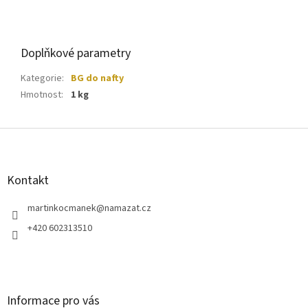
Doplňkové parametry
Kategorie
:
BG do nafty
Hmotnost
:
1 kg
Z
á
p
a
Kontakt
t
í
martinkocmanek
@
namazat.cz
+420 602313510
Informace pro vás