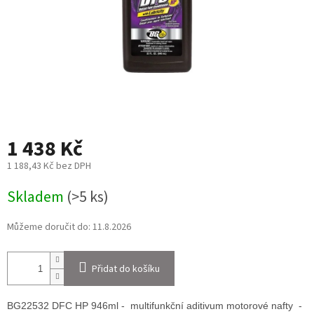
1 438 Kč
1 188,43 Kč bez DPH
Měrná
Skladem
(>5 ks)
cena:
Můžeme doručit do:
11.8.2026
Přidat do košíku
BG22532 DFC HP 946ml - multifunkční aditivum motorové nafty -