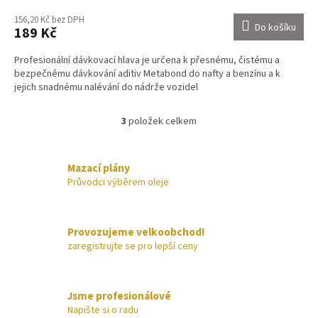
156,20 Kč bez DPH
Do košíku
189 Kč
Profesionální dávkovací hlava je určena k přesnému, čistému a
bezpečnému dávkování aditiv Metabond do nafty a benzínu a k
jejich snadnému nalévání do nádrže vozidel
3
položek celkem
O
v
l
á
Mazací plány
d
Průvodci výběrem oleje
a
c
í
Provozujeme velkoobchod!
p
zaregistrujte se pro lepší ceny
r
v
k
y
Jsme profesionálové
v
Napište si o radu
ý