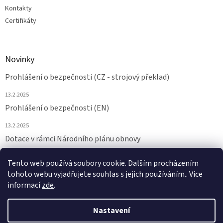
Kontakty
Certifikáty
Novinky
Prohlášení o bezpečnosti (CZ - strojový překlad)
13.2.2025
Prohlášení o bezpečnosti (EN)
13.2.2025
Dotace v rámci Národního plánu obnovy
24.6.2024
Tento web používá soubory cookie. Dalším procházením
tohoto webu vyjadřujete souhlas s jejich používáním.. Více
ARCHIV
informací
zde
.
Nastavení
Vytvořil Shoptet