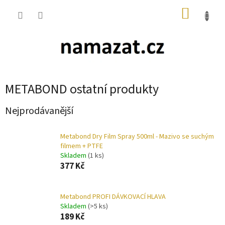
Přejít
NÁKUP
na
obsah
KOŠÍK
METABOND ostatní produkty
Nejprodávanější
Metabond Dry Film Spray 500ml - Mazivo se suchým
filmem + PTFE
Skladem
(1 ks)
377 Kč
Metabond PROFI DÁVKOVACÍ HLAVA
Skladem
(>5 ks)
189 Kč