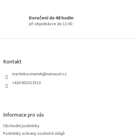
p
i
s
Doručení do 48 hodin
u
při objednávce do 11:00
Z
á
p
a
Kontakt
t
í
martinkocmanek
@
namazat.cz
+420 602313510
Informace pro vás
Obchodní podmínky
Podmínky ochrany osobních údajů