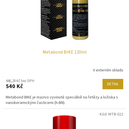
o
d
u
k
t
ů
Metabond BIKE 120ml
V externím skladu
446,28 Kč bez DPH
DETAIL
540 Kč
Metabond BIKE je mazivo vyvinuté speciálně na řetězy a ložiska s
nanokeramickými časticemi (h-BN).
Kód:
MTB-022