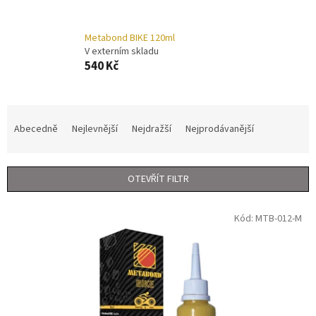
Metabond BIKE 120ml
V externím skladu
540 Kč
Ř
a
Abecedně
Nejlevnější
Nejdražší
Nejprodávanější
z
e
n
OTEVŘÍT FILTR
í
p
V
r
Kód:
MTB-012-M
ý
o
p
d
i
u
s
k
p
t
r
ů