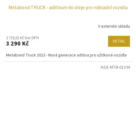
Metabond TRUCK - aditivum do oleje pro nákladní vozidla
V externím skladu
2 719,01 Kč bez DPH
DETAIL
3 290 Kč
Metabond Truck 2023 - Nová generace aditiva pro užitková vozidla
Kód:
MTB-013-M