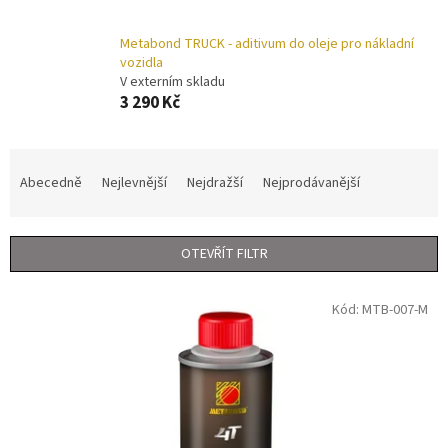
Metabond TRUCK - aditivum do oleje pro nákladní
vozidla
V externím skladu
3 290 Kč
Ř
a
Abecedně
Nejlevnější
Nejdražší
Nejprodávanější
z
e
n
OTEVŘÍT FILTR
í
p
V
r
Kód:
MTB-007-M
ý
o
p
d
i
u
s
k
p
t
r
ů