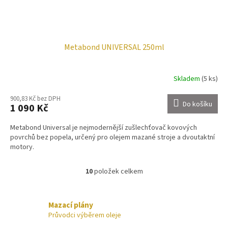
Metabond UNIVERSAL 250ml
Skladem
(5 ks)
900,83 Kč bez DPH
Do košíku
1 090 Kč
Metabond Universal je nejmodernější zušlechťovač kovových
povrchů bez popela, určený pro olejem mazané stroje a dvoutaktní
motory.
10
položek celkem
O
v
l
á
Mazací plány
d
Průvodci výběrem oleje
a