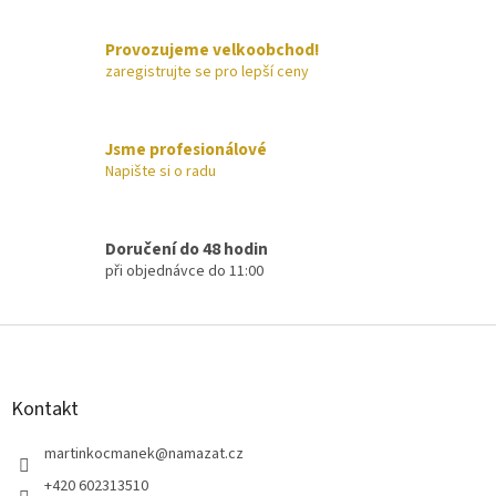
c
í
Provozujeme velkoobchod!
p
zaregistrujte se pro lepší ceny
r
v
k
y
Jsme profesionálové
v
Napište si o radu
ý
p
i
s
Doručení do 48 hodin
u
při objednávce do 11:00
Z
á
p
a
Kontakt
t
í
martinkocmanek
@
namazat.cz
+420 602313510