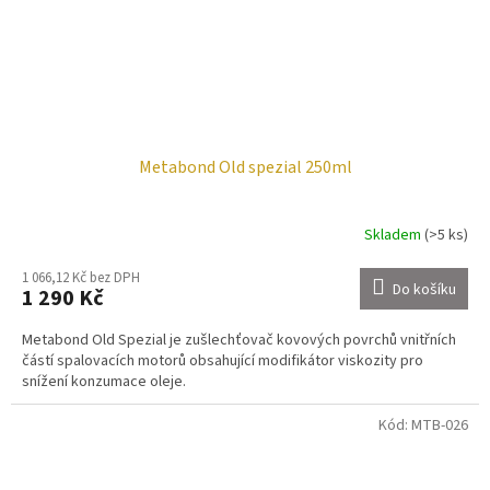
Metabond Old spezial 250ml
Skladem
(>5 ks)
1 066,12 Kč bez DPH
Do košíku
1 290 Kč
Metabond Old Spezial je zušlechťovač kovových povrchů vnitřních
částí spalovacích motorů obsahující modifikátor viskozity pro
snížení konzumace oleje.
Kód:
MTB-026