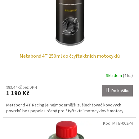
o
d
u
k
t
ů
Metabond 4T 250ml do čtyřtaktních motocyklů
Skladem
(4 ks)
983,47 Kč bez DPH
Do košíku
1 190 Kč
Metabond 4T Racing je nejmodernější zušlechťovač kovových
povrchů bez popela určený pro čtyřtaktní motocyklové motory.
Kód:
MTB-002-M