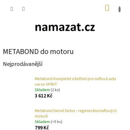
Přejít
NÁKUP
na
obsah
KOŠÍK
METABOND do motoru
Nejprodávanější
Metabond Kompletní ošetření pro naftová auta
verze SPIRIT
Skladem
(2 ks)
3 612 Kč
Metabond Diesel Detox - regenerátornaftových
motorů
Skladem
(>5 ks)
799 Kč