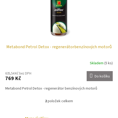
Metabond Petrol Detox - regenerátorbenzínových motorů
Skladem
(5 ks)
635,54 Kč bez DPH
Do košíku
769 Kč
Metabond Petrol Detox - regenerátor benzínových motorů
2
položek celkem
O
v
l