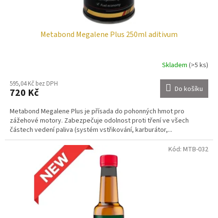
ů
Metabond Megalene Plus 250ml aditivum
Skladem
(>5 ks)
595,04 Kč bez DPH
Do košíku
720 Kč
Metabond Megalene Plus je přísada do pohonných hmot pro
zážehové motory. Zabezpečuje odolnost proti tření ve všech
částech vedení paliva (systém vstřikování, karburátor,...
Kód:
MTB-032