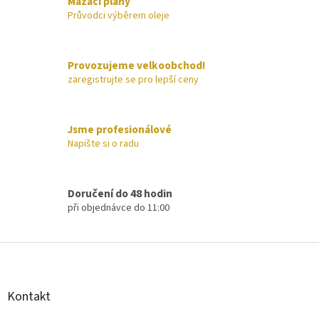
á
Mazací plány
d
Průvodci výběrem oleje
a
c
í
Provozujeme velkoobchod!
p
zaregistrujte se pro lepší ceny
r
v
k
y
Jsme profesionálové
v
Napište si o radu
ý
p
i
s
Doručení do 48 hodin
u
při objednávce do 11:00
Z
á
p
a
Kontakt
t