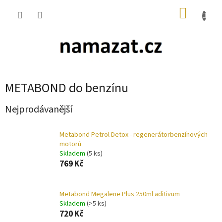
Přejít
NÁKUP
na
obsah
KOŠÍK
METABOND do benzínu
Nejprodávanější
Metabond Petrol Detox - regenerátorbenzínových
motorů
Skladem
(5 ks)
769 Kč
Metabond Megalene Plus 250ml aditivum
Skladem
(>5 ks)
720 Kč