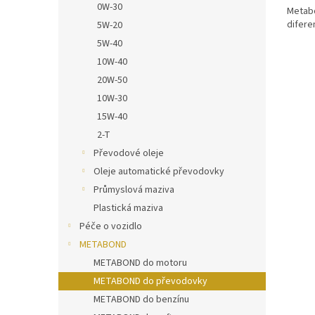
0W-30
Metab
difere
5W-20
5W-40
10W-40
20W-50
10W-30
15W-40
2-T
Převodové oleje
Oleje automatické převodovky
Průmyslová maziva
Plastická maziva
Péče o vozidlo
METABOND
METABOND do motoru
METABOND do převodovky
METABOND do benzínu