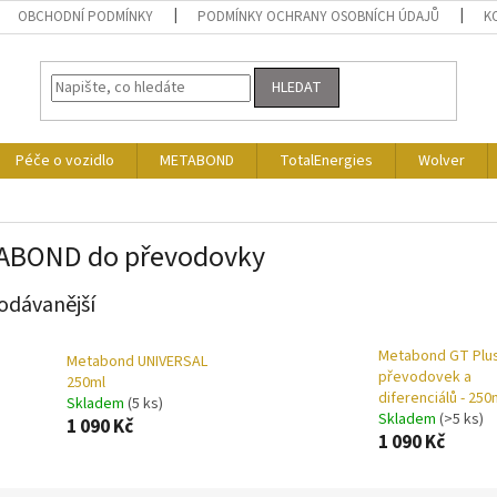
OBCHODNÍ PODMÍNKY
PODMÍNKY OCHRANY OSOBNÍCH ÚDAJŮ
K
HLEDAT
Péče o vozidlo
METABOND
TotalEnergies
Wolver
ABOND do převodovky
odávanější
Metabond GT Plu
Metabond UNIVERSAL
převodovek a
250ml
diferenciálů - 250
Skladem
(5 ks)
Skladem
(>5 ks)
1 090 Kč
1 090 Kč