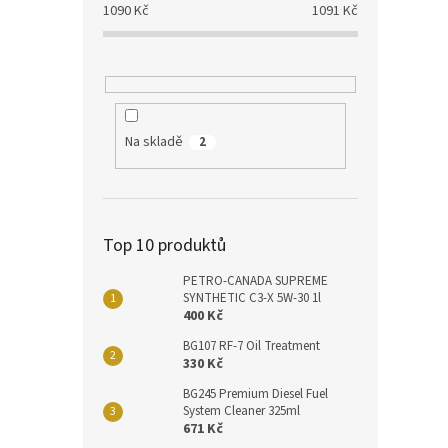
1090
Kč
1091
Kč
Na skladě
2
Top 10 produktů
PETRO-CANADA SUPREME
SYNTHETIC C3-X 5W-30 1l
400 Kč
BG107 RF-7 Oil Treatment
330 Kč
BG245 Premium Diesel Fuel
System Cleaner 325ml
671 Kč