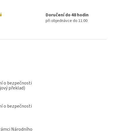
é
Doručení do 48 hodin
při objednávce do 11:00
í o bezpečnosti
jový překlad)
í o bezpečnosti
rámci Národního