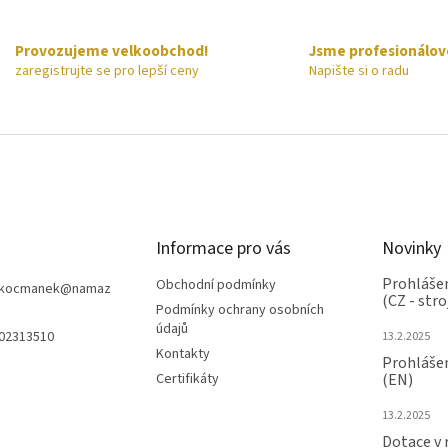
Provozujeme velkoobchod!
Jsme profesionálov
zaregistrujte se pro lepší ceny
Napište si o radu
Informace pro vás
Novinky
Prohlášen
Obchodní podmínky
nkocmanek
@
namaz
(CZ - stro
Podmínky ochrany osobních
údajů
602313510
13.2.2025
Kontakty
Prohlášen
Certifikáty
(EN)
13.2.2025
Dotace v 