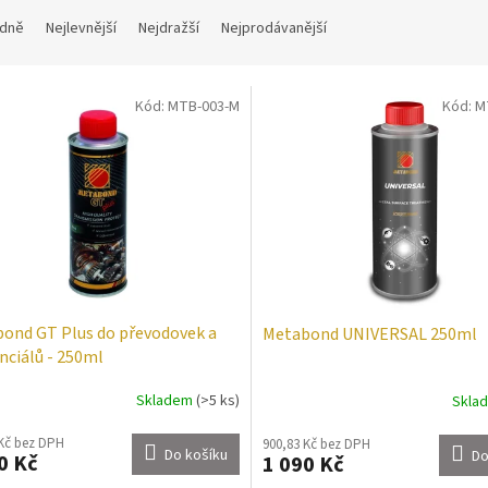
dně
Nejlevnější
Nejdražší
Nejprodávanější
Kód:
MTB-003-M
Kód:
M
ond GT Plus do převodovek a
Metabond UNIVERSAL 250ml
enciálů - 250ml
Skladem
(>5 ks)
Skla
 Kč bez DPH
900,83 Kč bez DPH
Do košíku
Do
0 Kč
1 090 Kč