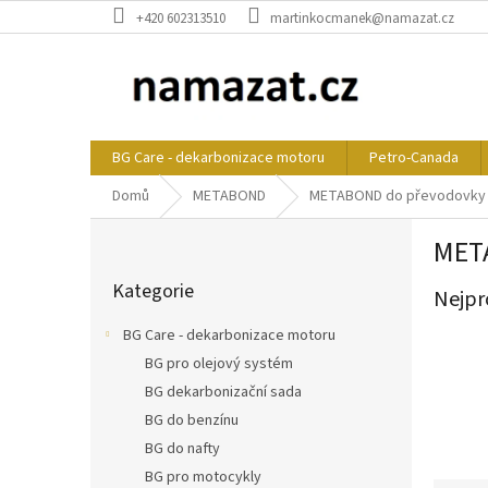
Přejít
+420 602313510
martinkocmanek@namazat.cz
na
obsah
BG Care - dekarbonizace motoru
Petro-Canada
Domů
METABOND
METABOND do převodovky
P
MET
o
Přeskočit
s
Kategorie
kategorie
Nejpr
t
r
BG Care - dekarbonizace motoru
a
BG pro olejový systém
n
BG dekarbonizační sada
n
í
BG do benzínu
p
BG do nafty
a
BG pro motocykly