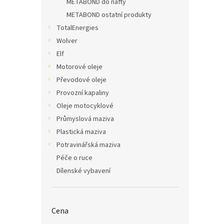
METABOND do nafty
METABOND ostatní produkty
TotalEnergies
Wolver
Elf
Motorové oleje
Převodové oleje
Provozní kapaliny
Oleje motocyklové
Průmyslová maziva
Plastická maziva
Potravinářská maziva
Péče o ruce
Dílenské vybavení
Cena