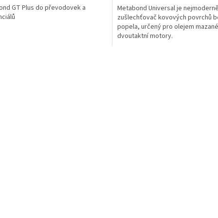
ond GT Plus do převodovek a
Metabond Universal je nejmoderně
nciálů
zušlechťovač kovových povrchů b
popela, určený pro olejem mazané 
dvoutaktní motory.
O
v
l
á
d
a
c
í
p
r
v
k
y
v
ý
p
i
s