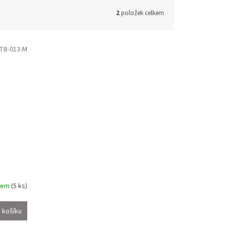
2
položek celkem
TB-013-M
dem
(5 ks)
 košíku