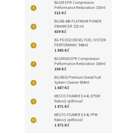
BG109 EPR Compression
Performance Restoration 325ml
313 Kč
BG208 44K PLATINUM POWER
ENHANCER 325 ml
639 Kč
BG PD1532 DIESEL FUEL SYSTEM
PERFORMANC 946ml
1 865 Kč
BG109100 EPR Compression
Performance Restoration 100ml
156 Kč
BG24532 Premium Diesel Fuel
System Cleaner 964ml
1 687 Kč
MESTO FOAMER E4 4L EPDM
tlakový zpěňovač
1 871 Kč
MESTO FOAMER E4 4L FPM
tlakový zpěňovač
1 871 Kč