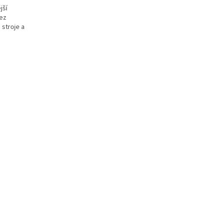
jší
ez
stroje a