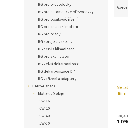
Ř
n
BG pro převodovky
a
e
Abece
BG pro automatické převodovky
z
l
e
BG pro posilovač řízení
V
n
BG pro chlazení motoru
ý
í
BG pro brzdy
p
p
BG spreje a vazelíny
i
r
BG servis klimatizace
s
o
p
d
BG pro akumulátor
r
u
BG velká dekarbonizace
o
k
BG dekarbonizace DPF
d
t
BG zařízení a adaptéry
u
ů
Petro-Canada
Metab
k
difer
t
Motorové oleje
ů
0W-16
0W-20
0W-40
900,83
1 09
5W-30