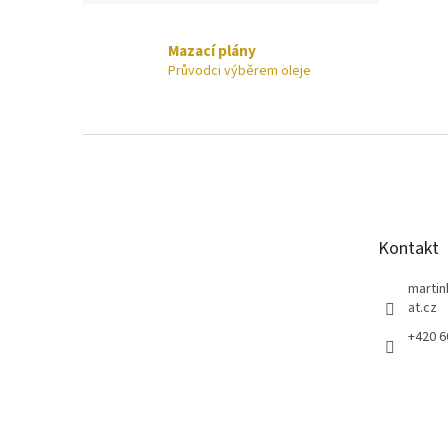
Mazací plány
Průvodci výběrem oleje
Z
á
p
a
t
Kontakt
í
marti
at.cz
+420 