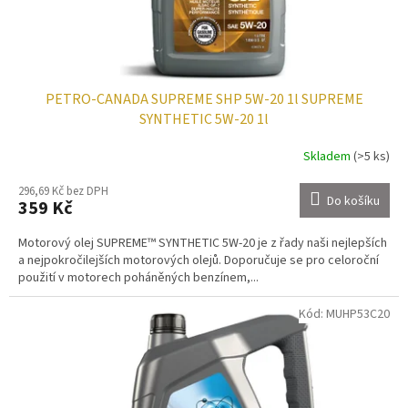
k
t
ů
PETRO-CANADA SUPREME SHP 5W-20 1l SUPREME
SYNTHETIC 5W-20 1l
Skladem
(>5 ks)
296,69 Kč bez DPH
Do košíku
359 Kč
Motorový olej SUPREME™ SYNTHETIC 5W-20 je z řady naši nejlepších
a nejpokročilejších motorových olejů. Doporučuje se pro celoroční
použití v motorech poháněných benzínem,...
Kód:
MUHP53C20