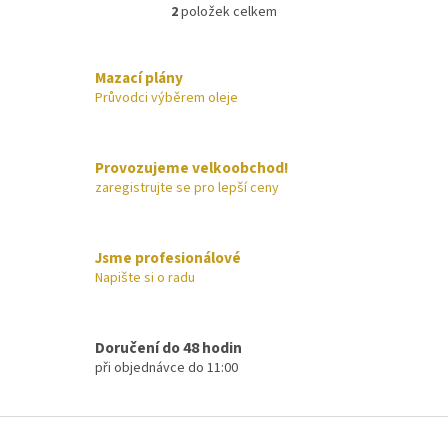
2
položek celkem
O
v
l
á
Mazací plány
d
Průvodci výběrem oleje
a
c
í
Provozujeme velkoobchod!
p
zaregistrujte se pro lepší ceny
r
v
k
y
Jsme profesionálové
v
Napište si o radu
ý
p
i
s
Doručení do 48 hodin
u
při objednávce do 11:00
Z
á