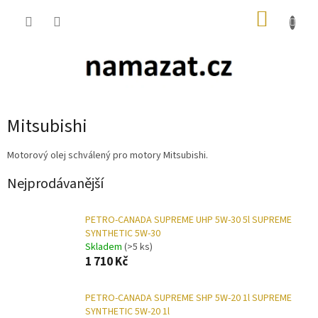
Přejít
NÁKUP
na
obsah
KOŠÍK
Mitsubishi
Motorový olej schválený pro motory Mitsubishi.
Nejprodávanější
PETRO-CANADA SUPREME UHP 5W-30 5l SUPREME
SYNTHETIC 5W-30
Skladem
(>5 ks)
1 710 Kč
PETRO-CANADA SUPREME SHP 5W-20 1l SUPREME
SYNTHETIC 5W-20 1l