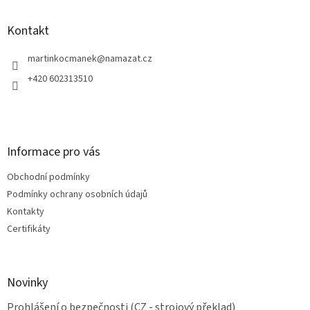
p
a
Kontakt
t
í
martinkocmanek
@
namazat.cz
+420 602313510
Informace pro vás
Obchodní podmínky
Podmínky ochrany osobních údajů
Kontakty
Certifikáty
Novinky
Prohlášení o bezpečnosti (CZ - strojový překlad)