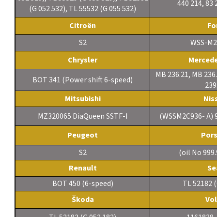
440 214, 83 
(G 052 532), TL 55532 (G 055 532)
Citroën
Fo
S2
WSS-M2
Chrysler
Merced
MB 236.21, MB 236
BOT 341 (Power shift 6-speed)
239
Mitsubishi
Nis
MZ320065 DiaQueen SSTF-I
(WSSM2C936- A)
Peugeot
Por
S2
(oil No 999.
Renault
Se
BOT 450 (6-speed)
TL 52182 (
Škoda
Vo