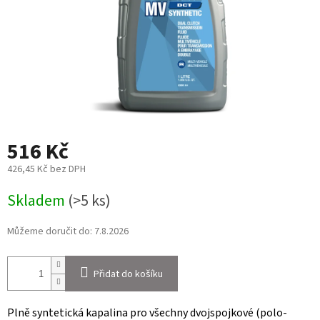
516 Kč
426,45 Kč bez DPH
Měrná
Skladem
(>5 ks)
cena:
Můžeme doručit do:
7.8.2026
Přidat do košíku
Plně syntetická kapalina pro všechny dvojspojkové (polo-