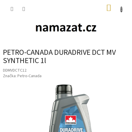
Přejít
NÁKUP
na
obsah
KOŠÍK
PETRO-CANADA DURADRIVE DCT MV
SYNTHETIC 1l
DDMVDCTC12
Značka:
Petro-Canada