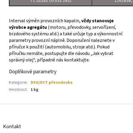
TL 52182 (G 052 182)
1161838,
Interval výměn provozních kapalin,
vždy stanovuje
výrobce agregátu
(motoru, převodovky, servořízení,
brzdového systému atd.) a také určuje typ a výkonnostní
parametry provozní náplně. Doporučení naleznete v
příručce k použití (automobilu, stroje atd.). Pokud
příručku nemáte, postupujte dle návodu „Jak vybrat
správný olej“, případně nás kontaktujte.
Doplňkové parametry
Kategorie
:
DSG/DCT převodovka
Hmotnost
:
1 kg
Z
á
p
a
Kontakt