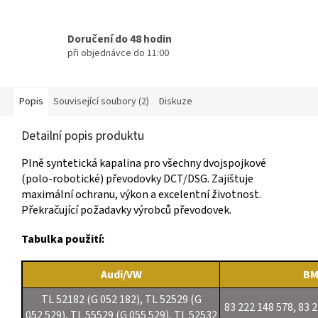
Doručení do 48 hodin
při objednávce do 11:00
Popis
Související soubory (2)
Diskuze
Detailní popis produktu
Plně syntetická kapalina pro všechny dvojspojkové
(polo-robotické) převodovky DCT/DSG. Zajištuje
maximální ochranu, výkon a excelentní životnost.
Překračující požadavky výrobců převodovek.
Tabulka použití:
Audi/VW
B
TL 52182 (G 052 182), TL 52529 (G
83 222 148 578, 83 2
052 529), TL 55529 (G 055 529), TL 52532