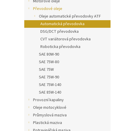
Motorové oleje
Převodové oleje
Oleje automatické převodovky ATF
Automatická převodovka
DSG/DCT převodovka
CVT variátorová převodovka
Roboticka převodovka
SAE 80W-90
SAE 75W-80
SAE 75W
SAE 75W-90
SAE 75W-140
SAE 85W-140
Provozní kapaliny
Oleje motocyklové
Průmyslová maziva
Plastická maziva
Potravinářská maziva