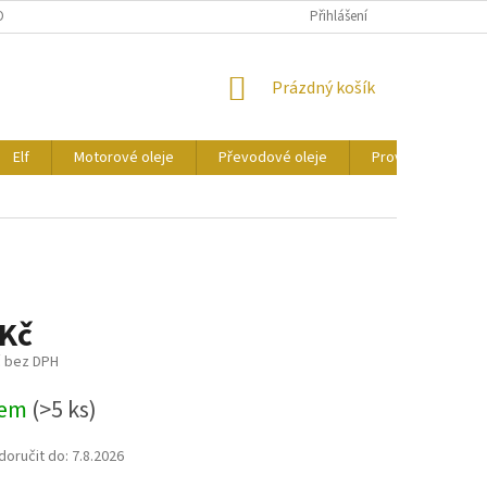
ONTAKTY
CERTIFIKÁTY
Přihlášení
NÁKUPNÍ
Prázdný košík
KOŠÍK
Elf
Motorové oleje
Převodové oleje
Provozní kapaliny
 Kč
č bez DPH
dem
(>5 ks)
oručit do:
7.8.2026