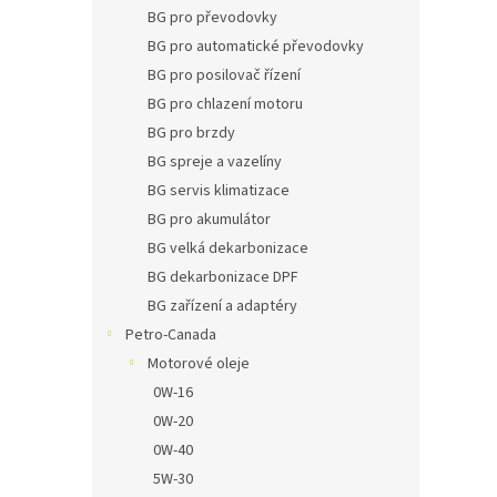
n
BG pro převodovky
e
BG pro automatické převodovky
l
BG pro posilovač řízení
BG pro chlazení motoru
BG pro brzdy
BG spreje a vazelíny
BG servis klimatizace
BG pro akumulátor
BG velká dekarbonizace
BG dekarbonizace DPF
BG zařízení a adaptéry
Petro-Canada
Motorové oleje
0W-16
0W-20
0W-40
5W-30