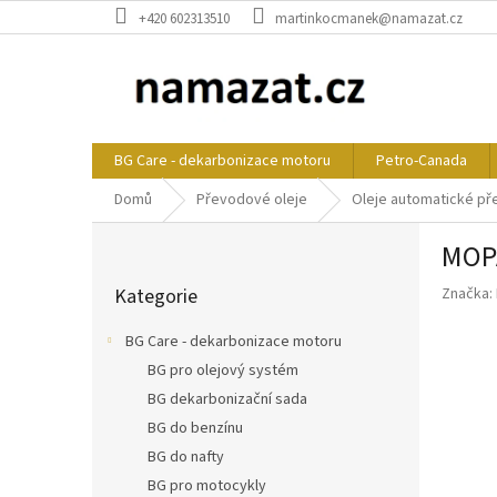
Přejít
+420 602313510
martinkocmanek@namazat.cz
na
obsah
BG Care - dekarbonizace motoru
Petro-Canada
Domů
Převodové oleje
Oleje automatické p
P
MOPA
o
Přeskočit
s
Kategorie
Značka:
kategorie
t
r
BG Care - dekarbonizace motoru
a
BG pro olejový systém
n
BG dekarbonizační sada
n
í
BG do benzínu
p
BG do nafty
a
BG pro motocykly