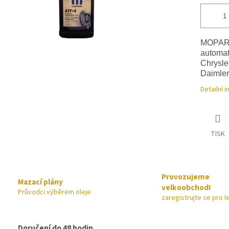
MOPAR A
automat
Chrysle
Daimler
Detailní 
TISK
Provozujeme
Mazací plány
velkoobchod!
Průvodci výběrem oleje
zaregistrujte se pro l
Doručení do 48 hodin