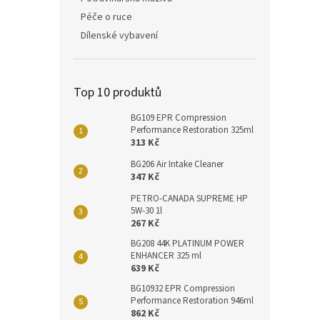
Péče o ruce
Dílenské vybavení
Top 10 produktů
BG109 EPR Compression
Performance Restoration 325ml
313 Kč
BG206 Air Intake Cleaner
347 Kč
PETRO-CANADA SUPREME HP
5W-30 1l
267 Kč
BG208 44K PLATINUM POWER
ENHANCER 325 ml
639 Kč
BG10932 EPR Compression
Performance Restoration 946ml
862 Kč