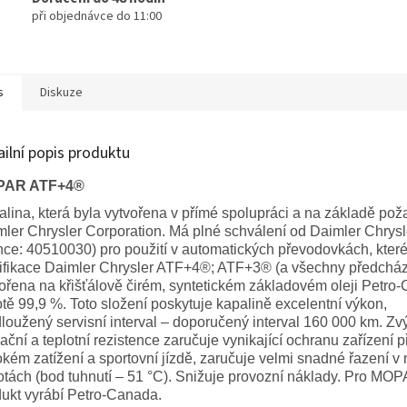
při objednávce do 11:00
s
Diskuze
ailní popis produktu
PAR ATF+4®
lina, která byla vytvořena v přímé spolupráci a na základě po
ler Chrysler Corporation. Má plné schválení od Daimler Chrysle
nce: 40510030) pro použití v automatických převodovkách, kter
ifikace Daimler Chrysler ATF+4®; ATF+3® (a všechny předcháze
ořena na křišťálově čirém, syntetickém základovém oleji Petro
otě 99,9 %. Toto složení poskytuje kapalině excelentní výkon,
loužený servisní interval – doporučený interval 160 000 km. Z
ační a teplotní rezistence zaručuje vynikající ochranu zařízení p
kém zatížení a sportovní jízdě, zaručuje velmi snadné řazení v
otách (bod tuhnutí – 51 °C). Snižuje provozní náklady. Pro MOP
ukt vyrábí Petro-Canada.