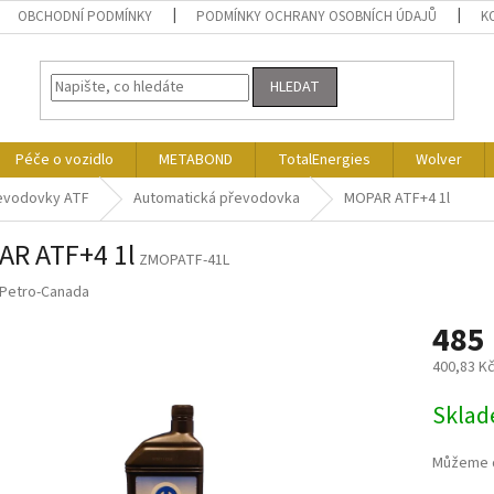
OBCHODNÍ PODMÍNKY
PODMÍNKY OCHRANY OSOBNÍCH ÚDAJŮ
K
HLEDAT
Péče o vozidlo
METABOND
TotalEnergies
Wolver
řevodovky ATF
Automatická převodovka
MOPAR ATF+4 1l
R ATF+4 1l
ZMOPATF-41L
Petro-Canada
485
400,83 K
Měrná
Skla
cena:
Můžeme d