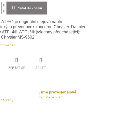
Přidat do košíku
TF+4 je originální olejová náplň
ických převodovek koncernu Chrysler. Daimler
r ATF+4®; ATF+3® (všechny předcházející);
 Chrysler MS-9602
informace
ZEPTAT SE
SDÍLET
Jsme profesionálové
Napište si o radu
epší ceny