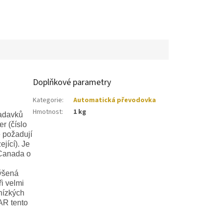
Doplňkové parametry
Kategorie
:
Automatická převodovka
Hmotnost
:
1 kg
žadavků
r (číslo
é požadují
jící). Je
-Canada o
výšená
ři velmi
 nízkých
AR tento