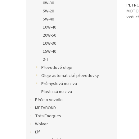
0W-30
PETRO
MOTOR 
5W-20
vzduc
5W-40
10W-40
20W-50
10W-30
15W-40
2-T
Převodové oleje
Oleje automatické převodovky
Průmyslová maziva
Plastická maziva
Péče o vozidlo
METABOND
TotalEnergies
Wolver
Elf