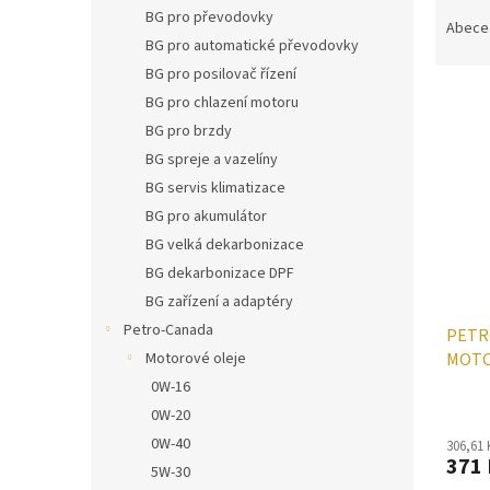
Ř
n
BG pro převodovky
a
e
Abece
BG pro automatické převodovky
z
l
e
BG pro posilovač řízení
V
n
BG pro chlazení motoru
ý
í
BG pro brzdy
p
p
BG spreje a vazelíny
i
r
BG servis klimatizace
s
o
p
d
BG pro akumulátor
r
u
BG velká dekarbonizace
o
k
BG dekarbonizace DPF
d
t
BG zařízení a adaptéry
u
ů
Petro-Canada
k
PETR
t
MOTO
Motorové oleje
ů
0W-16
0W-20
0W-40
306,61
371 
5W-30