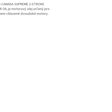
-CANADA SUPREME 2-STROKE
OIL je motorový olej určený pro
hem chlazené dvoudobé motory.
O
v
l
á
d
a
c
í
p
r
v
k
y
v
ý
p
i
s
u