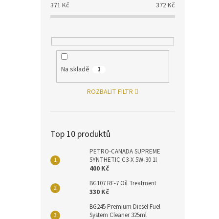
371
Kč
372
Kč
Na skladě
1
ROZBALIT FILTR
Top 10 produktů
PETRO-CANADA SUPREME
SYNTHETIC C3-X 5W-30 1l
400 Kč
BG107 RF-7 Oil Treatment
330 Kč
BG245 Premium Diesel Fuel
System Cleaner 325ml