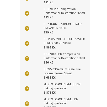
671 Kč
BG109 EPR Compression
Performance Restoration 325ml
313 Kč
BG208 44K PLATINUM POWER
ENHANCER 325 ml
639 Kč
BG PD1532 DIESEL FUEL SYSTEM
PERFORMANC 946ml
1 865 Kč
BG109100 EPR Compression
Performance Restoration 100ml
156 Kč
BG24532 Premium Diesel Fuel
System Cleaner 964ml
1 687 Kč
MESTO FOAMER E4 4L EPDM
tlakový zpěňovač
1 871 Kč
MESTO FOAMER E4 4L FPM
tlakový zpěňovač