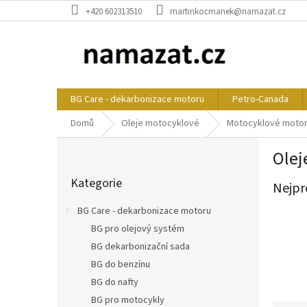
Přejít
+420 602313510
martinkocmanek@namazat.cz
na
obsah
BG Care - dekarbonizace motoru
Petro-Canada
Domů
Oleje motocyklové
Motocyklové motor
P
Olej
o
Přeskočit
s
Kategorie
kategorie
Nejpr
t
r
BG Care - dekarbonizace motoru
a
BG pro olejový systém
n
BG dekarbonizační sada
n
í
BG do benzínu
p
BG do nafty
a
BG pro motocykly