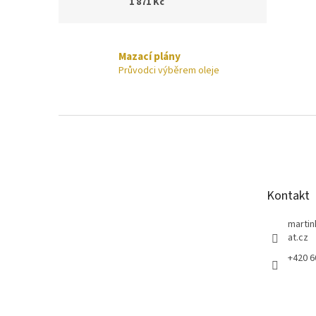
1 871 Kč
Mazací plány
Průvodci výběrem oleje
Z
á
p
a
t
Kontakt
í
marti
at.cz
+420 