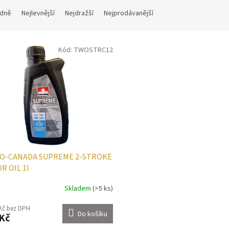
dně
Nejlevnější
Nejdražší
Nejprodávanější
Kód:
TWOSTRC12
O-CANADA SUPREME 2-STROKE
R OIL 1l
Skladem
(>5 ks)
 Kč bez DPH
Do košíku
Kč