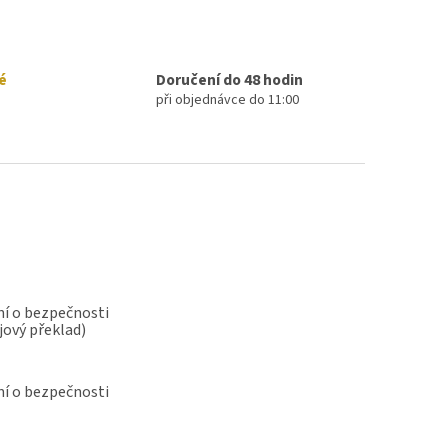
é
Doručení do 48 hodin
při objednávce do 11:00
í o bezpečnosti
jový překlad)
í o bezpečnosti