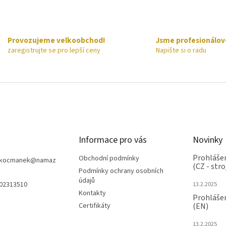
Provozujeme velkoobchod!
Jsme profesionálov
zaregistrujte se pro lepší ceny
Napište si o radu
Informace pro vás
Novinky
Prohlášen
Obchodní podmínky
nkocmanek
@
namaz
(CZ - stro
Podmínky ochrany osobních
údajů
602313510
13.2.2025
Kontakty
Prohlášen
Certifikáty
(EN)
13.2.2025