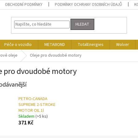
OBCHODNÍ PODMÍNKY
PODMÍNKY OCHRANY OSOBNÍCH ÚDAJŮ
K
HLEDAT
Péče o vozidlo
METABOND
TotalEnergies
Wolver
ové oleje
Oleje pro dvoudobé motory
e pro dvoudobé motory
odávanější
PETRO-CANADA
SUPREME 2-STROKE
MOTOR OIL 1l
Skladem
(>5 ks)
371 Kč