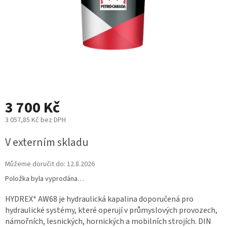
3 700 Kč
3 057,85 Kč bez DPH
Měrná
V externím skladu
cena:
Můžeme doručit do:
12.8.2026
Položka byla vyprodána…
HYDREX* AW68 je hydraulická kapalina doporučená pro
hydraulické systémy, které operují v průmyslových provozech,
námořních, lesnických, hornických a mobilních strojích. DIN