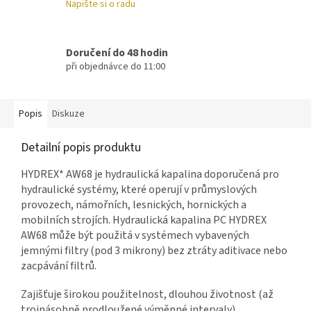
Napište si o radu
Doručení do 48 hodin
při objednávce do 11:00
Popis
Diskuze
Detailní popis produktu
HYDREX* AW68 je hydraulická kapalina doporučená pro
hydraulické systémy, které operují v průmyslových
provozech, námořních, lesnických, hornických a
mobilních strojích. Hydraulická kapalina PC HYDREX
AW68 může být použitá v systémech vybavených
jemnými filtry (pod 3 mikrony) bez ztráty aditivace nebo
zacpávání filtrů.
Zajišťuje širokou použitelnost, dlouhou životnost (až
trojnásobně prodloužené výměnné intervaly),