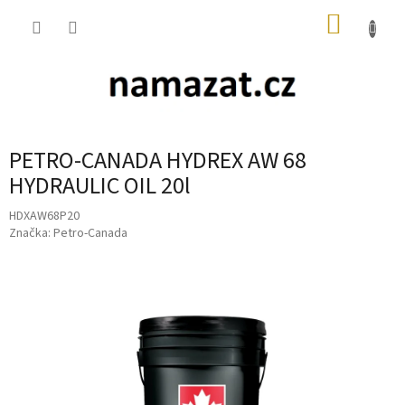
Přejít
NÁKUP
na
obsah
KOŠÍK
PETRO-CANADA HYDREX AW 68
HYDRAULIC OIL 20l
HDXAW68P20
Značka:
Petro-Canada