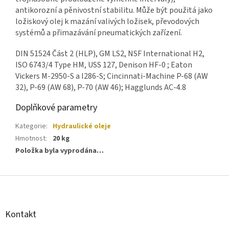
antikorozní a pěnivostní stabilitu. Může být použitá jako
ložiskový olej k mazání valivých ložisek, převodových
systémů a přimazávání pneumatických zařízení.
DIN 51524 Část 2 (HLP), GM LS2, NSF International H2,
ISO 6743/4 Type HM, USS 127, Denison HF-0 ; Eaton
Vickers M-2950-S a I286-S; Cincinnati-Machine P-68 (AW
32), P-69 (AW 68), P-70 (AW 46); Hagglunds AC-4.8
Doplňkové parametry
Kategorie
:
Hydraulické oleje
Hmotnost
:
20 kg
Položka byla vyprodána…
Z
á
p
a
Kontakt
t