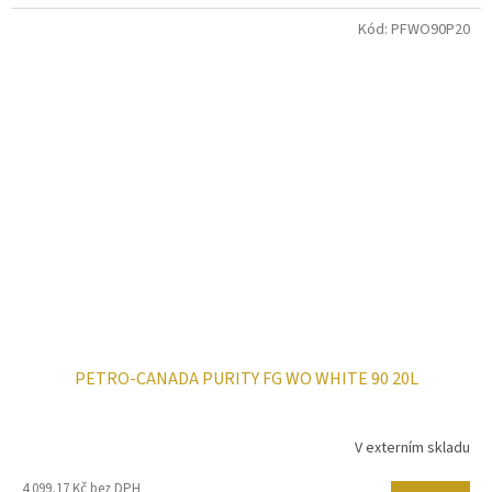
Kód:
PFWO90P20
PETRO-CANADA PURITY FG WO WHITE 90 20L
V externím skladu
4 099,17 Kč bez DPH