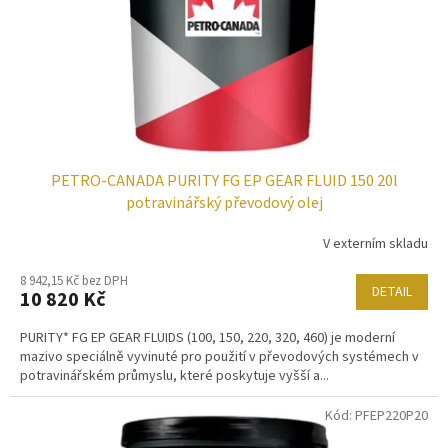
o
d
u
k
t
ů
PETRO-CANADA PURITY FG EP GEAR FLUID 150 20l
potravinářský převodový olej
V externím skladu
8 942,15 Kč bez DPH
DETAIL
10 820 Kč
PURITY* FG EP GEAR FLUIDS (100, 150, 220, 320, 460) je moderní
mazivo speciálně vyvinuté pro použití v převodových systémech v
potravinářském průmyslu, které poskytuje vyšší a...
Kód:
PFEP220P20