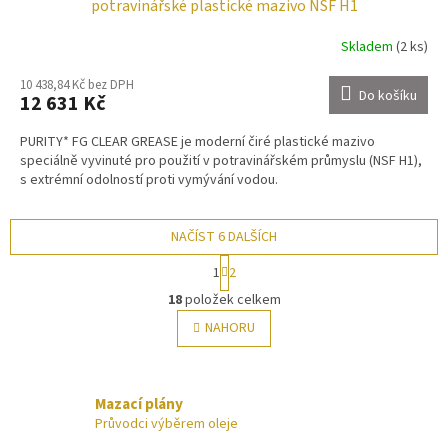
potravinářské plastické mazivo NSF H1
Skladem
(2 ks)
10 438,84 Kč bez DPH
Do košíku
12 631 Kč
PURITY* FG CLEAR GREASE je moderní čiré plastické mazivo
speciálně vyvinuté pro použití v potravinářském průmyslu (NSF H1),
s extrémní odolností proti vymývání vodou.
NAČÍST 6 DALŠÍCH
S
1
2
t
O
r
18
položek celkem
v
á
l
NAHORU
n
á
k
o
d
v
a
á
Mazací plány
c
n
í
Průvodci výběrem oleje
í
p