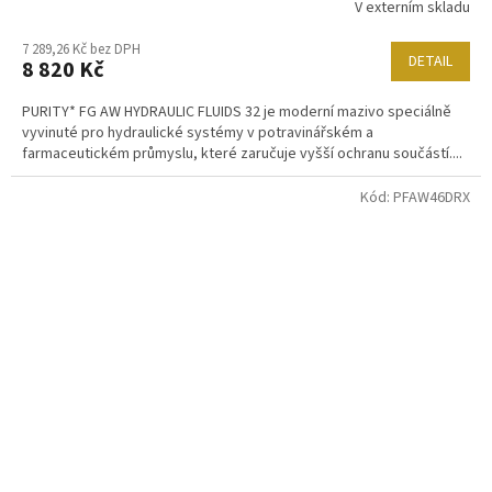
V externím skladu
7 289,26 Kč bez DPH
DETAIL
8 820 Kč
PURITY* FG AW HYDRAULIC FLUIDS 32 je moderní mazivo speciálně
vyvinuté pro hydraulické systémy v potravinářském a
farmaceutickém průmyslu, které zaručuje vyšší ochranu součástí....
Kód:
PFAW46DRX