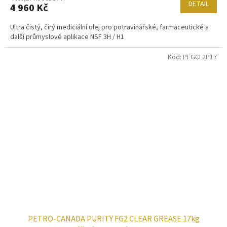
DETAIL
4 960 Kč
Ultra čistý, čirý mediciální olej pro potravinářské, farmaceutické a
další průmyslové aplikace NSF 3H / H1
Kód:
PFGCL2P17
PETRO-CANADA PURITY FG2 CLEAR GREASE 17kg