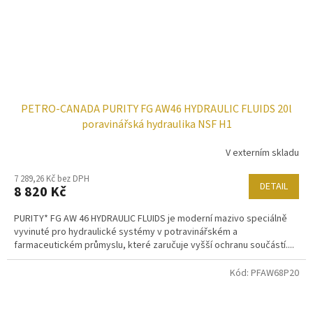
PETRO-CANADA PURITY FG AW46 HYDRAULIC FLUIDS 20l
poravinářská hydraulika NSF H1
V externím skladu
7 289,26 Kč bez DPH
DETAIL
8 820 Kč
PURITY* FG AW 46 HYDRAULIC FLUIDS je moderní mazivo speciálně
vyvinuté pro hydraulické systémy v potravinářském a
farmaceutickém průmyslu, které zaručuje vyšší ochranu součástí....
Kód:
PFAW68P20