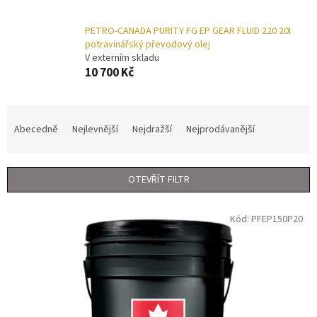
PETRO-CANADA PURITY FG EP GEAR FLUID 220 20l
potravinářský převodový olej
V externím skladu
10 700 Kč
Ř
a
Abecedně
Nejlevnější
Nejdražší
Nejprodávanější
z
e
n
OTEVŘÍT FILTR
í
p
V
r
Kód:
PFEP150P20
ý
o
p
d
i
u
s
k
p
t
r
ů