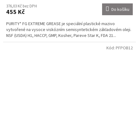
376,03 Kč bez DPH
Do košíku
455 Kč
PURITY* FG EXTREME GREASE je speciální plastické mazivo
vytvořené na vysoce viskózním semisyntetickém základovém oleji.
NSF (USDA) H1, HACCP, GMP, Kosher, Pareve Star K, FDA 21...
Kód:
PFPOB12