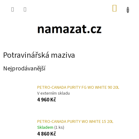
Přejít
NÁKUP
na
obsah
KOŠÍK
Potravinářská maziva
Nejprodávanější
PETRO-CANADA PURITY FG WO WHITE 90 20L
V externím skladu
4 960 Kč
PETRO-CANADA PURITY WO WHITE 15 20L
Skladem
(1 ks)
4 860 Kč