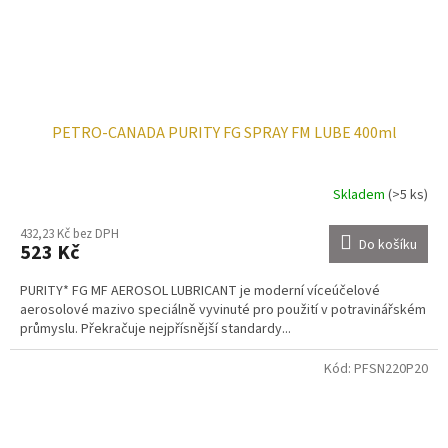
PETRO-CANADA PURITY FG SPRAY FM LUBE 400ml
Skladem
(>5 ks)
432,23 Kč bez DPH
Do košíku
523 Kč
PURITY* FG MF AEROSOL LUBRICANT je moderní víceúčelové
aerosolové mazivo speciálně vyvinuté pro použití v potravinářském
průmyslu. Překračuje nejpřísnější standardy...
Kód:
PFSN220P20