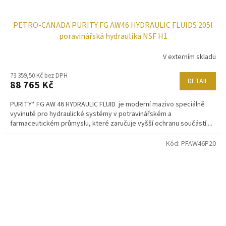
PETRO-CANADA PURITY FG AW46 HYDRAULIC FLUIDS 205l
poravinářská hydraulika NSF H1
V externím skladu
73 359,50 Kč bez DPH
DETAIL
88 765 Kč
PURITY* FG AW 46 HYDRAULIC FLUID je moderní mazivo speciálně
vyvinuté pro hydraulické systémy v potravinářském a
farmaceutickém průmyslu, které zaručuje vyšší ochranu součástí....
Kód:
PFAW46P20