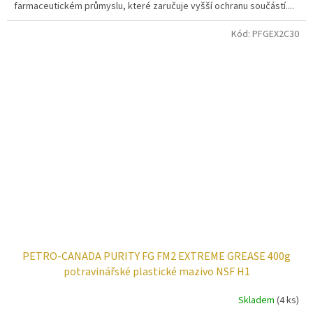
farmaceutickém průmyslu, které zaručuje vyšší ochranu součástí....
Kód:
PFGEX2C30
PETRO-CANADA PURITY FG FM2 EXTREME GREASE 400g
potravinářské plastické mazivo NSF H1
Skladem
(4 ks)