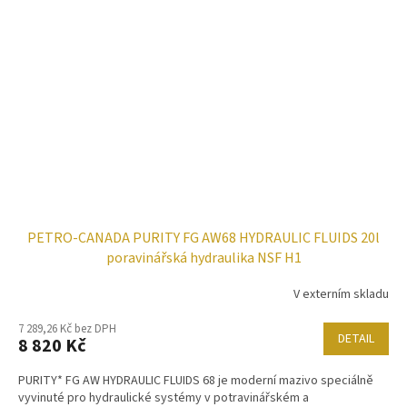
PETRO-CANADA PURITY FG AW68 HYDRAULIC FLUIDS 20l
poravinářská hydraulika NSF H1
V externím skladu
7 289,26 Kč bez DPH
DETAIL
8 820 Kč
PURITY* FG AW HYDRAULIC FLUIDS 68 je moderní mazivo speciálně
vyvinuté pro hydraulické systémy v potravinářském a