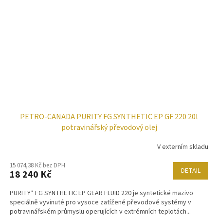
PETRO-CANADA PURITY FG SYNTHETIC EP GF 220 20l
potravinářský převodový olej
V externím skladu
15 074,38 Kč bez DPH
DETAIL
18 240 Kč
PURITY* FG SYNTHETIC EP GEAR FLUID 220 je syntetické mazivo
speciálně vyvinuté pro vysoce zatížené převodové systémy v
potravinářském průmyslu operujících v extrémních teplotách...