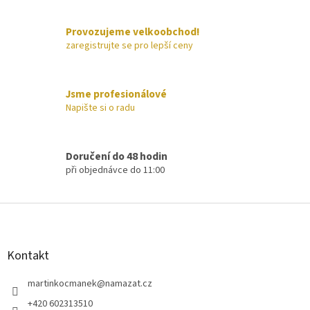
r
v
Provozujeme velkoobchod!
k
zaregistrujte se pro lepší ceny
y
v
ý
p
Jsme profesionálové
i
Napište si o radu
s
u
Doručení do 48 hodin
při objednávce do 11:00
Z
á
p
a
Kontakt
t
í
martinkocmanek
@
namazat.cz
+420 602313510