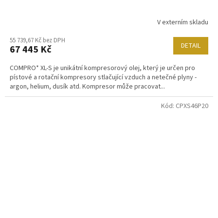
V externím skladu
55 739,67 Kč bez DPH
DETAIL
67 445 Kč
COMPRO* XL-S je unikátní kompresorový olej, který je určen pro
pístové a rotační kompresory stlačující vzduch a netečné plyny -
argon, helium, dusík atd. Kompresor může pracovat...
Kód:
CPXS46P20