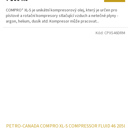
COMPRO* XL-S je unikátní kompresorový olej, který je určen pro
pístové a rotační kompresory stlačující vzduch a netečné plyny -
argon, helium, dusík atd. Kompresor může pracovat...
Kód:
CPXS46DRM
PETRO-CANADA COMPRO XL-S COMPRESSOR FLUID 46 205l