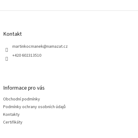
Z
á
p
a
Kontakt
t
í
martinkocmanek
@
namazat.cz
+420 602313510
Informace pro vás
Obchodní podmínky
Podmínky ochrany osobních údajů
Kontakty
Certifikáty