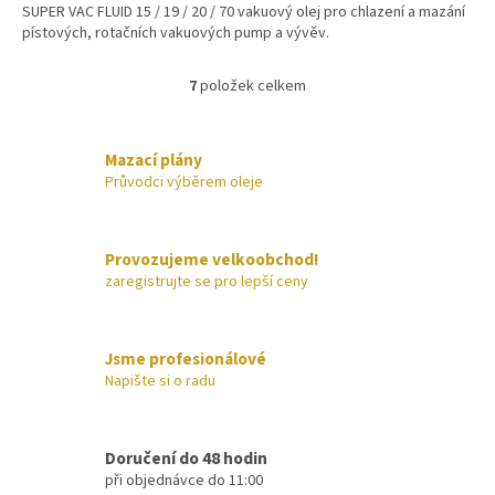
SUPER VAC FLUID 15 / 19 / 20 / 70 vakuový olej pro chlazení a mazání
pístových, rotačních vakuových pump a vývěv.
7
položek celkem
O
v
l
á
Mazací plány
d
Průvodci výběrem oleje
a
c
í
Provozujeme velkoobchod!
p
zaregistrujte se pro lepší ceny
r
v
k
y
Jsme profesionálové
v
Napište si o radu
ý
p
i
s
Doručení do 48 hodin
u
při objednávce do 11:00