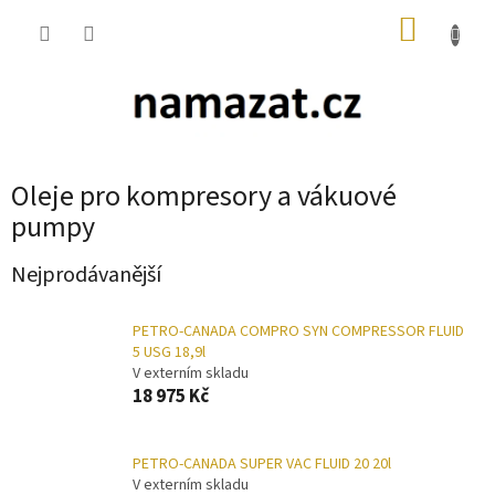
Přejít
NÁKUP
na
obsah
KOŠÍK
Oleje pro kompresory a vákuové
pumpy
Nejprodávanější
PETRO-CANADA COMPRO SYN COMPRESSOR FLUID
5 USG 18,9l
V externím skladu
18 975 Kč
PETRO-CANADA SUPER VAC FLUID 20 20l
V externím skladu