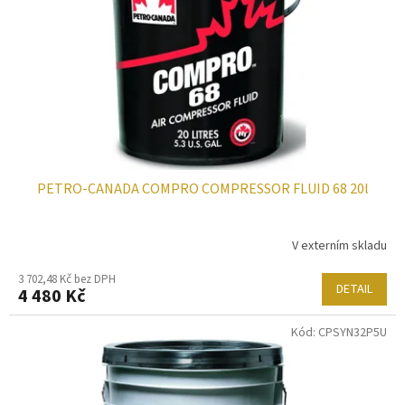
t
r
ů
o
d
u
k
t
ů
PETRO-CANADA COMPRO COMPRESSOR FLUID 68 20l
V externím skladu
3 702,48 Kč bez DPH
DETAIL
4 480 Kč
Kód:
CPSYN32P5U