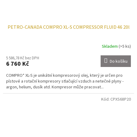
PETRO-CANADA COMPRO XL-S COMPRESSOR FLUID 46 20l
Skladem
(>5 ks)
5 586,78 Kč bez DPH
Do košíku
6 760 Kč
COMPRO* XL-S je unikátní kompresorový olej, který je určen pro
pístové a rotační kompresory stlačující vzduch a netečné plyny -
argon, helium, dusík atd. Kompresor může pracovat...
Kód:
CPXS68P20