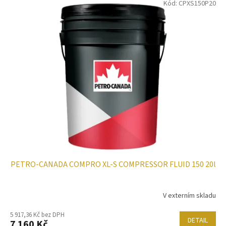
Kód:
CPXS150P20
PETRO-CANADA COMPRO XL-S COMPRESSOR FLUID 150 20l
V externím skladu
5 917,36 Kč bez DPH
DETAIL
7 160 Kč