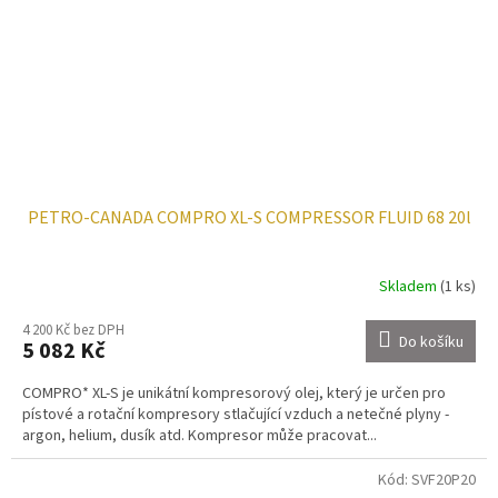
PETRO-CANADA COMPRO XL-S COMPRESSOR FLUID 68 20l
Skladem
(1 ks)
4 200 Kč bez DPH
Do košíku
5 082 Kč
COMPRO* XL-S je unikátní kompresorový olej, který je určen pro
pístové a rotační kompresory stlačující vzduch a netečné plyny -
argon, helium, dusík atd. Kompresor může pracovat...
Kód:
SVF20P20