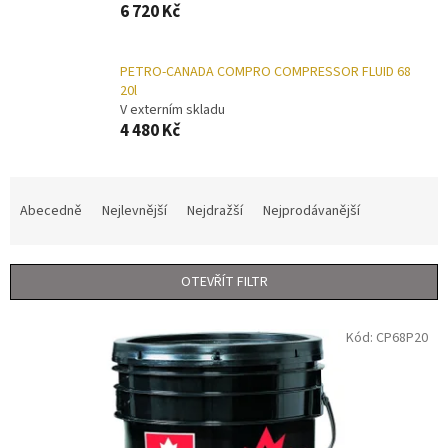
6 720 Kč
PETRO-CANADA COMPRO COMPRESSOR FLUID 68
20l
V externím skladu
4 480 Kč
Ř
a
Abecedně
Nejlevnější
Nejdražší
Nejprodávanější
z
e
n
OTEVŘÍT FILTR
í
p
V
r
Kód:
CP68P20
ý
o
p
d
i
u
s
k
p