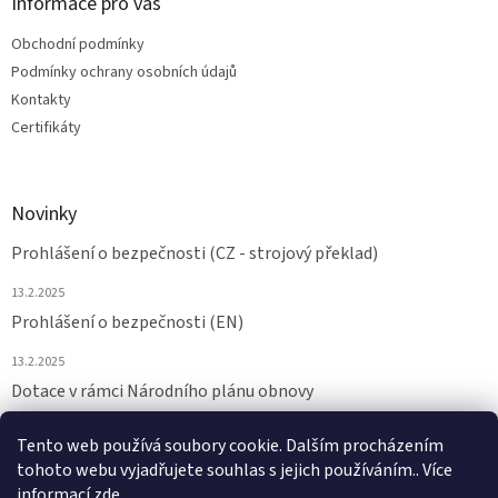
Informace pro vás
Obchodní podmínky
Podmínky ochrany osobních údajů
Kontakty
Certifikáty
Novinky
Prohlášení o bezpečnosti (CZ - strojový překlad)
13.2.2025
Prohlášení o bezpečnosti (EN)
13.2.2025
Dotace v rámci Národního plánu obnovy
24.6.2024
Tento web používá soubory cookie. Dalším procházením
tohoto webu vyjadřujete souhlas s jejich používáním.. Více
ARCHIV
informací
zde
.