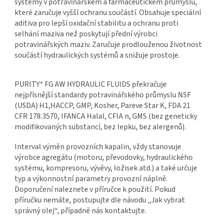
systémy v potravinářském a farmaceutickém průmyslu,
které zaručuje vyšší ochranu součástí. Obsahuje speciální
aditiva pro lepší oxidační stabilitu a ochranu proti
selhání maziva než poskytují přední výrobci
potravinářských maziv. Zaručuje prodlouženou životnost
součástí hydraulických systémů a snižuje prostoje.
PURITY* FG AW HYDRAULIC FLUIDS překračuje
nejpřísnější standardy potravinářského průmyslu NSF
(USDA) H1,HACCP, GMP, Kosher, Pareve Star K, FDA 21
CFR 178.3570, IFANCA Halal, CFIA n, GMS (bez geneticky
modifikovaných substancí, bez lepku, bez alergenů).
Interval výměn provozních kapalin, vždy stanovuje
výrobce agregátu (motoru, převodovky, hydraulického
systému, kompresoru, vývěvy, ložisek atd.) a také určuje
typ a výkonnostní parametry provozní náplně.
Doporučení naleznete v příručce k použití. Pokud
příručku nemáte, postupujte dle návodu „Jak vybrat
správný olej“, případně nás kontaktujte.