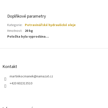
Doplňkové parametry
Kategorie
:
Potravinářské hydraulické oleje
Hmotnost
:
20 kg
Položka byla vyprodána…
Z
á
p
a
Kontakt
t
í
martinkocmanek
@
namazat.cz
+420 602313510