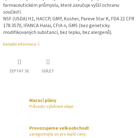
farmaceutickém průmyslu, které zaručuje vyšší ochranu
součástí.
NSF (USDA) H1, HACCP, GMP, Kosher, Pareve Star K, FDA 21 CFR
178.3570, IFANCA Halai, CFIA n, GMS (bez geneticky
modifikovaných substancí, bez lepku, bez alergenů).
Detailní informace
ZEPTAT SE
SDÍLET
Mazací plány
Průvodci výběrem oleje
Provozujeme velkoobchod!
zaregistrujte se pro lepší ceny