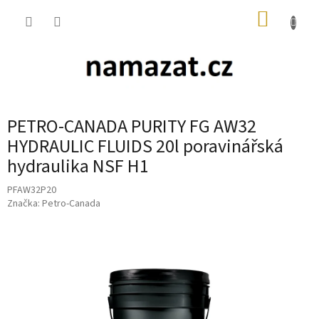
Přejít
NÁKUP
na
obsah
KOŠÍK
PETRO-CANADA PURITY FG AW32
HYDRAULIC FLUIDS 20l poravinářská
hydraulika NSF H1
PFAW32P20
Značka:
Petro-Canada