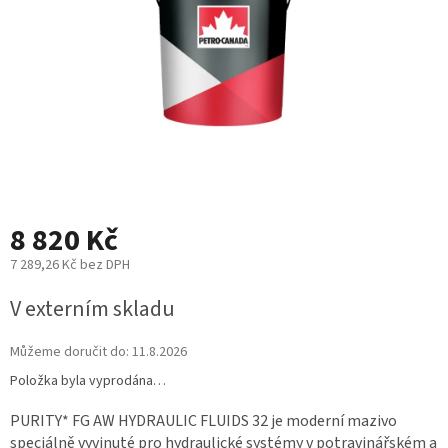
8 820 Kč
7 289,26 Kč bez DPH
Měrná
V externím skladu
cena:
Můžeme doručit do:
11.8.2026
Položka byla vyprodána…
PURITY* FG AW HYDRAULIC FLUIDS 32 je moderní mazivo
speciálně vyvinuté pro hydraulické systémy v potravinářském a