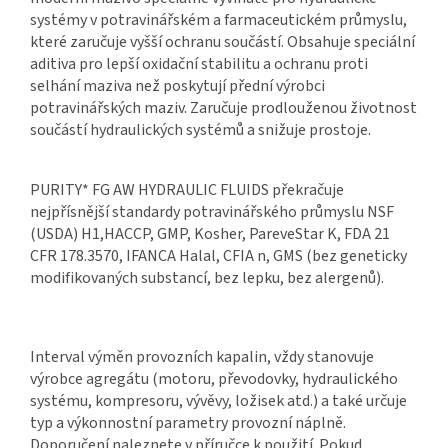
systémy v potravinářském a farmaceutickém průmyslu,
které zaručuje vyšší ochranu součástí. Obsahuje speciální
aditiva pro lepší oxidační stabilitu a ochranu proti
selhání maziva než poskytují přední výrobci
potravinářských maziv. Zaručuje prodlouženou životnost
součástí hydraulických systémů a snižuje prostoje.
PURITY* FG AW HYDRAULIC FLUIDS překračuje
nejpřísnější standardy potravinářského průmyslu NSF
(USDA) H1,HACCP, GMP, Kosher, PareveStar K, FDA 21
CFR 178.3570, IFANCA Halal, CFIA n, GMS (bez geneticky
modifikovaných substancí, bez lepku, bez alergenů).
Interval výměn provozních kapalin, vždy stanovuje
výrobce agregátu (motoru, převodovky, hydraulického
systému, kompresoru, vývěvy, ložisek atd.) a také určuje
typ a výkonnostní parametry provozní náplně.
Doporučení naleznete v příručce k použití. Pokud