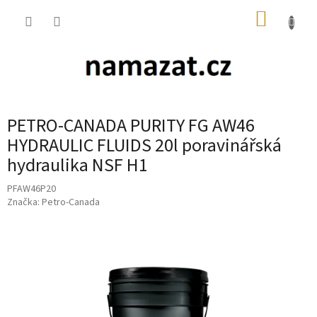
Přejít
NÁKUP
na
obsah
KOŠÍK
PETRO-CANADA PURITY FG AW46
HYDRAULIC FLUIDS 20l poravinářská
hydraulika NSF H1
PFAW46P20
Značka:
Petro-Canada