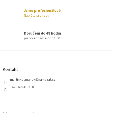
k
y
Jsme profesionálové
v
Napište si o radu
ý
p
i
s
Doručení do 48 hodin
u
při objednávce do 11:00
Z
á
p
a
Kontakt
t
í
martinkocmanek
@
namazat.cz
+420 602313510