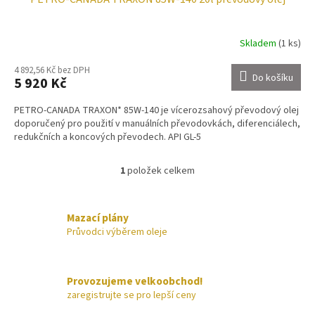
Skladem
(1 ks)
4 892,56 Kč bez DPH
Do košíku
5 920 Kč
PETRO-CANADA TRAXON* 85W-140 je vícerozsahový převodový olej
doporučený pro použití v manuálních převodovkách, diferenciálech,
redukčních a koncových převodech. API GL-5
1
položek celkem
O
v
l
á
Mazací plány
d
Průvodci výběrem oleje
a
c
í
Provozujeme velkoobchod!
p
zaregistrujte se pro lepší ceny
r
v