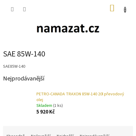
Přejít
NÁKUP
na
obsah
KOŠÍK
SAE 85W-140
SAE85W-140
Nejprodávanější
PETRO-CANADA TRAXON 85W-140 20l převodový
olej
Skladem
(1 ks)
5 920 Kč
Ř
a