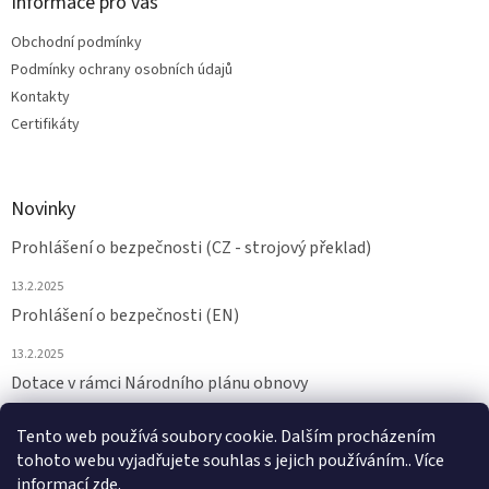
Informace pro vás
Obchodní podmínky
Podmínky ochrany osobních údajů
Kontakty
Certifikáty
Novinky
Prohlášení o bezpečnosti (CZ - strojový překlad)
13.2.2025
Prohlášení o bezpečnosti (EN)
13.2.2025
Dotace v rámci Národního plánu obnovy
24.6.2024
Tento web používá soubory cookie. Dalším procházením
tohoto webu vyjadřujete souhlas s jejich používáním.. Více
ARCHIV
informací
zde
.