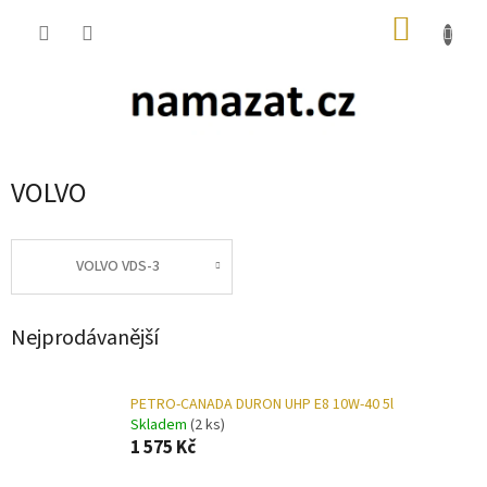
Přejít
NÁKUP
na
obsah
KOŠÍK
VOLVO
VOLVO VDS-3
Nejprodávanější
PETRO-CANADA DURON UHP E8 10W-40 5l
Skladem
(2 ks)
1 575 Kč