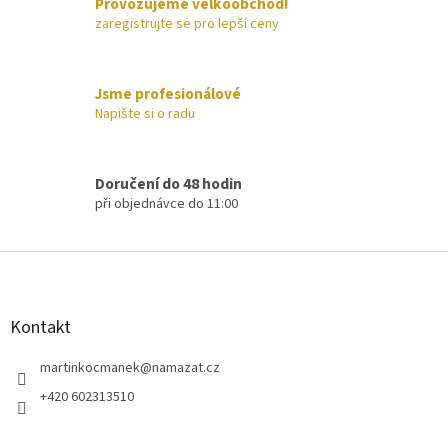
Provozujeme velkoobchod!
p
zaregistrujte se pro lepší ceny
r
v
k
y
Jsme profesionálové
v
Napište si o radu
ý
p
i
s
Doručení do 48 hodin
u
při objednávce do 11:00
Z
á
p
a
Kontakt
t
í
martinkocmanek
@
namazat.cz
+420 602313510