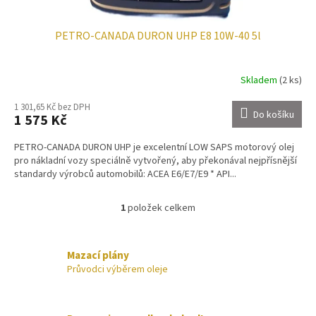
PETRO-CANADA DURON UHP E8 10W-40 5l
Skladem
(2 ks)
1 301,65 Kč bez DPH
Do košíku
1 575 Kč
PETRO-CANADA DURON UHP je excelentní LOW SAPS motorový olej
pro nákladní vozy speciálně vytvořený, aby překonával nejpřísnější
standardy výrobců automobilů: ACEA E6/E7/E9 * API...
1
položek celkem
O
v
l
á
Mazací plány
d
Průvodci výběrem oleje
a
c
í