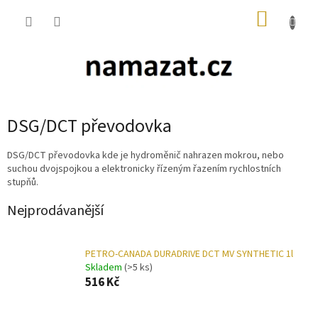
Přejít
NÁKUP
na
obsah
KOŠÍK
DSG/DCT převodovka
DSG/DCT převodovka kde je hydroměnič nahrazen mokrou, nebo
suchou dvojspojkou a elektronicky řízeným řazením rychlostních
stupňů.
Nejprodávanější
PETRO-CANADA DURADRIVE DCT MV SYNTHETIC 1l
Skladem
(>5 ks)
516 Kč