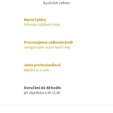
2
položek celkem
O
v
l
á
Mazací plány
d
Průvodci výběrem oleje
a
c
í
Provozujeme velkoobchod!
p
zaregistrujte se pro lepší ceny
r
v
k
y
Jsme profesionálové
v
Napište si o radu
ý
p
i
s
Doručení do 48 hodin
u
při objednávce do 11:00
Z
á