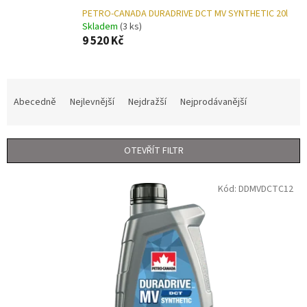
PETRO-CANADA DURADRIVE DCT MV SYNTHETIC 20l
Skladem
(3 ks)
9 520 Kč
Ř
a
Abecedně
Nejlevnější
Nejdražší
Nejprodávanější
z
e
n
OTEVŘÍT FILTR
í
p
V
r
Kód:
DDMVDCTC12
ý
o
p
d
i
u
s
k
p
t
r
ů
o
d