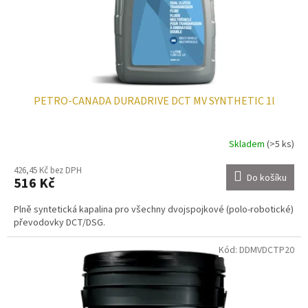
u
k
t
ů
PETRO-CANADA DURADRIVE DCT MV SYNTHETIC 1l
Skladem
(>5 ks)
426,45 Kč bez DPH
Do košíku
516 Kč
Plně syntetická kapalina pro všechny dvojspojkové (polo-robotické)
převodovky DCT/DSG.
Kód:
DDMVDCTP20