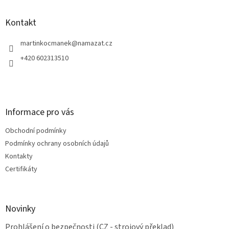
p
a
Kontakt
t
í
martinkocmanek
@
namazat.cz
+420 602313510
Informace pro vás
Obchodní podmínky
Podmínky ochrany osobních údajů
Kontakty
Certifikáty
Novinky
Prohlášení o bezpečnosti (CZ - strojový překlad)