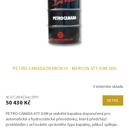
k
p
t
r
ů
o
d
u
k
t
ů
PETRO-CANADA DEXRON III - MERCON ATF D3M 205l
V externím skladu
41 677,69 Kč bez DPH
DETAIL
50 430 Kč
PETRO-CANADA ATF D3M je unikátní kapalina doporučená pro
automatické a hydrostatické převodovky, která předchází
problémům s určováním správného typu kapaliny, jelikož splňuje...