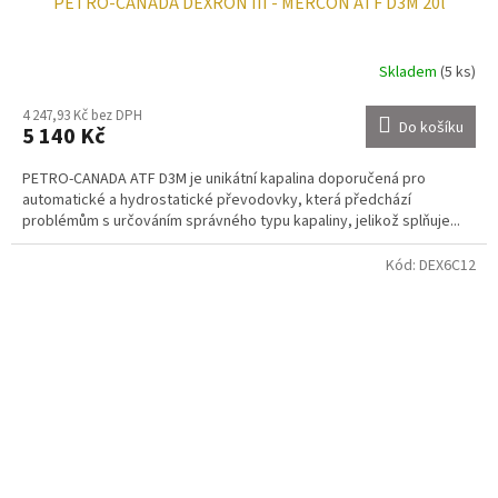
PETRO-CANADA DEXRON III - MERCON ATF D3M 20l
Skladem
(5 ks)
4 247,93 Kč bez DPH
Do košíku
5 140 Kč
PETRO-CANADA ATF D3M je unikátní kapalina doporučená pro
automatické a hydrostatické převodovky, která předchází
problémům s určováním správného typu kapaliny, jelikož splňuje...
Kód:
DEX6C12