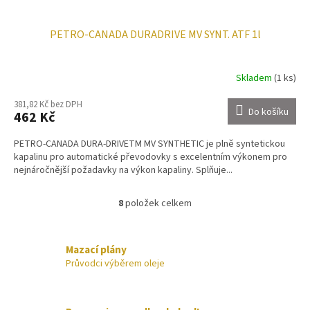
PETRO-CANADA DURADRIVE MV SYNT. ATF 1l
Skladem
(1 ks)
381,82 Kč bez DPH
Do košíku
462 Kč
PETRO-CANADA DURA-DRIVETM MV SYNTHETIC je plně syntetickou
kapalinu pro automatické převodovky s excelentním výkonem pro
nejnáročnější požadavky na výkon kapaliny. Splňuje...
8
položek celkem
O
v
l
á
Mazací plány
d
Průvodci výběrem oleje
a
c
í