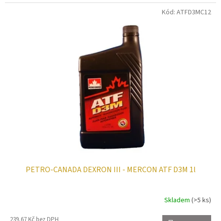
Kód:
ATFD3MC12
PETRO-CANADA DEXRON III - MERCON ATF D3M 1l
Skladem
(>5 ks)
239,67 Kč bez DPH