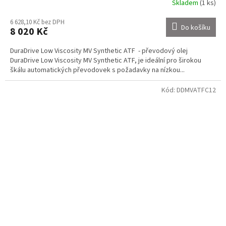
Skladem
(1 ks)
6 628,10 Kč bez DPH
Do košíku
8 020 Kč
DuraDrive Low Viscosity MV Synthetic ATF - převodový olej
DuraDrive Low Viscosity MV Synthetic ATF, je ideální pro širokou
škálu automatických převodovek s požadavky na nízkou...
Kód:
DDMVATFC12