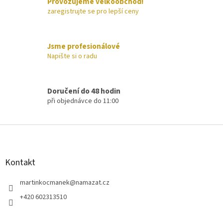
Provozujeme velkoobchod!
p
zaregistrujte se pro lepší ceny
r
v
k
y
Jsme profesionálové
v
Napište si o radu
ý
p
i
s
Doručení do 48 hodin
u
při objednávce do 11:00
Z
á
p
a
Kontakt
t
í
martinkocmanek
@
namazat.cz
+420 602313510