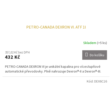
PETRO-CANADA DEXRON VI. ATF 1l
Skladem
(>5 ks)
357,02 Kč bez DPH
Do košíku
432 Kč
PETRO-CANADA DEXRON VI je unikátní kapalina pro vícestupňové
automatické převodovky. Plně nahrazuje Dexron®-II a Dexron®-III.
Kód:
DEX6C16