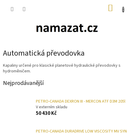
Přejít
NÁKUP
na
obsah
KOŠÍK
Automatická převodovka
Kapaliny určené pro klasické planetové hydraulické převodovky s
hydroměničem.
Nejprodávanější
PETRO-CANADA DEXRON III - MERCON ATF D3M 205l
V externím skladu
50 430 Kč
PETRO-CANADA DURADRIVE LOW VISCOSITY MV SYN