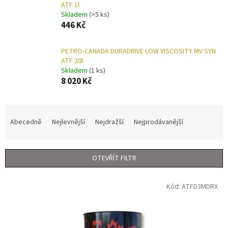
ATF 1l
Skladem
(>5 ks)
446 Kč
PETRO-CANADA DURADRIVE LOW VISCOSITY MV SYN
ATF 20l
Skladem
(1 ks)
8 020 Kč
Ř
a
Abecedně
Nejlevnější
Nejdražší
Nejprodávanější
z
e
n
OTEVŘÍT FILTR
í
p
V
r
Kód:
ATFD3MDRX
ý
o
p
d
i
u
s