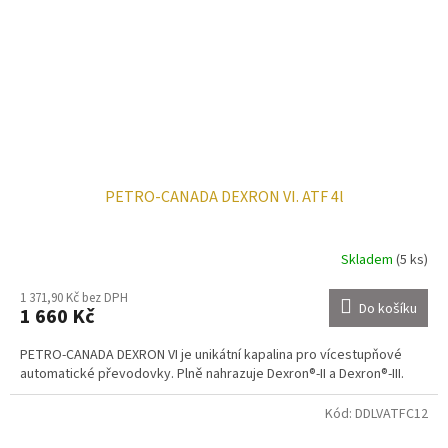
PETRO-CANADA DEXRON VI. ATF 4l
Skladem
(5 ks)
1 371,90 Kč bez DPH
Do košíku
1 660 Kč
PETRO-CANADA DEXRON VI je unikátní kapalina pro vícestupňové
automatické převodovky. Plně nahrazuje Dexron®-II a Dexron®-III.
Kód:
DDLVATFC12