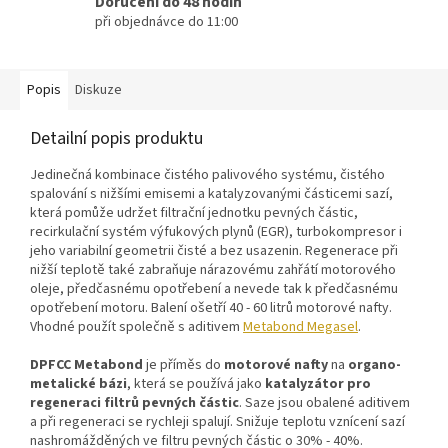
Doručení do 48 hodin
při objednávce do 11:00
Popis
Diskuze
Detailní popis produktu
Jedinečná kombinace čistého palivového systému, čistého
spalování s nižšími emisemi a katalyzovanými částicemi sazí,
která pomůže udržet filtrační jednotku pevných částic,
recirkulační systém výfukových plynů (EGR), turbokompresor i
jeho variabilní geometrii čisté a bez usazenin. Regenerace při
nižší teplotě také zabraňuje nárazovému zahřátí motorového
oleje, předčasnému opotřebení a nevede tak k předčasnému
opotřebení motoru. Balení ošetří 40 - 60 litrů motorové nafty.
Vhodné použít společně s aditivem
Metabond Megasel
.
DPFCC Metabond
je příměs do
motorové nafty
na
organo-
metalické bázi
, která se používá jako
katalyzátor pro
regeneraci filtrů pevných částic
. Saze jsou obalené aditivem
a při regeneraci se rychleji spalují. Snižuje teplotu vznícení sazí
nashromážděných ve filtru pevných částic o 30% - 40%.