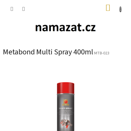
Přejít
NÁKUP
na
obsah
KOŠÍK
Metabond Multi Spray 400ml
MTB-023