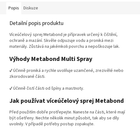
Popis
Diskuze
Detailní popis produktu
Víceúčelový sprej Metabond je přípravek určený k čištění,
ochraně a mazání. Skvěle odpuzuje vodu a proniká mezi
materiály. Zůstává na jakémkoli povrchu a nepoškozuje lak.
Výhody Metabond Multi Spray
✔ Účinně proniká a rychle uvolňuje uzamčené, zrezivělé nebo
zkorodované části.
✔ Účinně čistí části od špíny a mastnoty.
Jak používat víceúčelový sprej Metabond
Před použitím dobře protřepejte. Naneste na části, které mají
být ošetřeny. Nechte několik minut působit, tak aby se díly
uvolnily. V případě potřeby postup zopakujte.