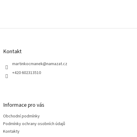
Z
á
p
a
Kontakt
t
í
martinkocmanek
@
namazat.cz
+420 602313510
Informace pro vás
Obchodní podmínky
Podmínky ochrany osobních údajů
Kontakty