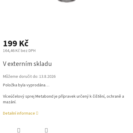
199 Kč
164,46 Kč bez DPH
Měrná
V externím skladu
cena:
Můžeme doručit do:
13.8.2026
Položka byla vyprodána…
Víceúčelový sprej Metabond je přípravek určený k čištění, ochraně a
mazání.
Detailní informace