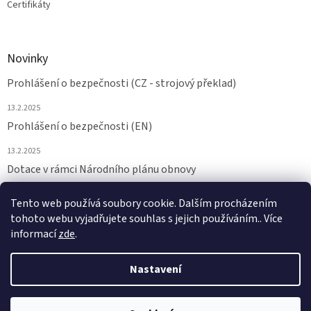
Certifikáty
Novinky
Prohlášení o bezpečnosti (CZ - strojový překlad)
13.2.2025
Prohlášení o bezpečnosti (EN)
13.2.2025
Dotace v rámci Národního plánu obnovy
24.6.2024
Tento web používá soubory cookie. Dalším procházením
tohoto webu vyjadřujete souhlas s jejich používáním.. Více
ARCHIV
informací
zde
.
Nastavení
Vytvořil Shoptet