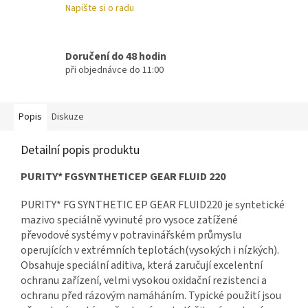
Napište si o radu
Doručení do 48 hodin
při objednávce do 11:00
Popis
Diskuze
Detailní popis produktu
PURITY* FGSYNTHETICEP GEAR FLUID 220
PURITY* FG SYNTHETIC EP GEAR FLUID220 je syntetické
mazivo speciálně vyvinuté pro vysoce zatížené
převodové systémy v potravinářském průmyslu
operujících v extrémních teplotách(vysokých i nízkých).
Obsahuje speciální aditiva, která zaručují excelentní
ochranu zařízení, velmi vysokou oxidační rezistenci a
ochranu před rázovým namáháním. Typické použití jsou