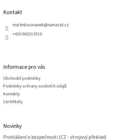
p
a
Kontakt
t
í
martinkocmanek
@
namazat.cz
+420 602313510
Informace pro vás
Obchodní podmínky
Podmínky ochrany osobních údajů
Kontakty
Certifikáty
Novinky
Prohlášení o bezpečnosti (CZ - strojový překlad)