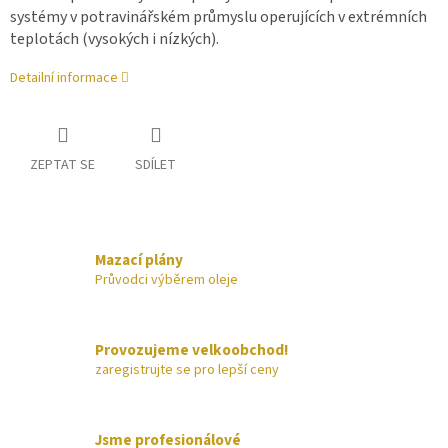
systémy v potravinářském průmyslu operujících v extrémních
teplotách (vysokých i nízkých).
Detailní informace
ZEPTAT SE
SDÍLET
Mazací plány
Průvodci výběrem oleje
Provozujeme velkoobchod!
zaregistrujte se pro lepší ceny
Jsme profesionálové