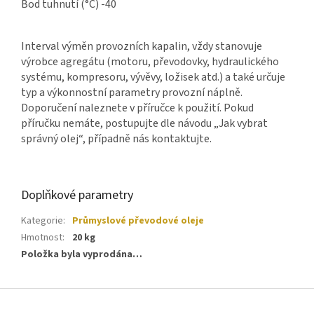
Bod tuhnutí (°C) -40
Interval výměn provozních kapalin, vždy stanovuje
výrobce agregátu (motoru, převodovky, hydraulického
systému, kompresoru, vývěvy, ložisek atd.) a také určuje
typ a výkonnostní parametry provozní náplně.
Doporučení naleznete v příručce k použití. Pokud
příručku nemáte, postupujte dle návodu „Jak vybrat
správný olej“, případně nás kontaktujte.
Doplňkové parametry
Kategorie
:
Průmyslové převodové oleje
Hmotnost
:
20 kg
Položka byla vyprodána…
Z
á