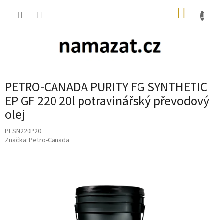
Přejít
NÁKUP
na
obsah
KOŠÍK
PETRO-CANADA PURITY FG SYNTHETIC
EP GF 220 20l potravinářský převodový
olej
PFSN220P20
Značka:
Petro-Canada