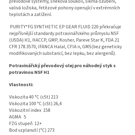
převodové systémy, šneková soukolí, šikmá ozubení,
valivá ložiska, řetězové pohony operující v extrémních
teplotách a zatížení.
PURITY*FG SYNTHETIC EP GEAR FLUID 220 překračuje
nejpřísnější standardy potravinářského průmyslu NSF
(USDA) H1, HACCP, GMP, Kosher, Pareve Star K, FDA 21
CFR 178.3570, IFANCA Halal, CFIA n, GMS(bez geneticky
modifikovaných substancí, bez lepku, bez alergenů).
Potravinářský převodový olej pro náhodný styk s
potravinou NSF H1
Vlastnosti:
Viskozita 40 °C (cSt) 213
Viskozita 100 °C (cSt) 26,4
Viskozitní index 158
AGMA 5
FZG stupeň 12+
Bod vzplanutí (°C) 273