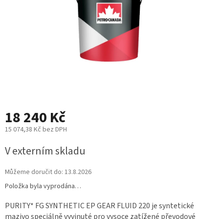
18 240 Kč
15 074,38 Kč bez DPH
Měrná
V externím skladu
cena:
Můžeme doručit do:
13.8.2026
Položka byla vyprodána…
PURITY* FG SYNTHETIC EP GEAR FLUID 220 je syntetické
mazivo speciálně vyvinuté pro vysoce zatížené převodové