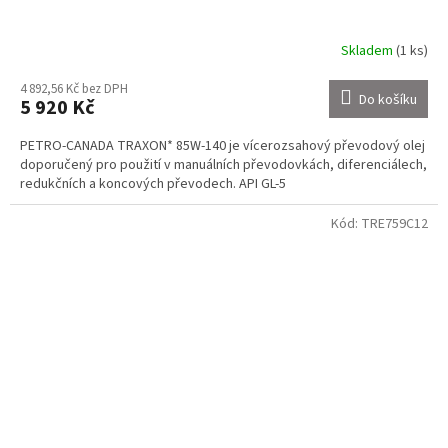
Skladem
(1 ks)
4 892,56 Kč bez DPH
Do košíku
5 920 Kč
PETRO-CANADA TRAXON* 85W-140 je vícerozsahový převodový olej
doporučený pro použití v manuálních převodovkách, diferenciálech,
redukčních a koncových převodech. API GL-5
Kód:
TRE759C12