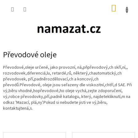
Přejít
NÁKUP
na
obsah
KOŠÍK
Převodové oleje
Převodové,oleje určené, jako provozní, ná,pňpřevodový,ch skří,ní,,
rozvodovek,diferenciá,lu, retardé,rů, některý,chautomatický,ch
převodovek, pří,padněrozdělovací,ch a koncový,ch
převodů.Převodové, oleje jsou seřazeny dle viskozitní,chtří,d SAE. Při
vý,běru vhodné,hopřevodové,ho oleje vychá,zejte zdoporučení,
vý,robce převodovky,pří,padně katalogu, který, najdetekliknutí,m na
odkaz 'Mazací, plá,ny'.Pokud si nebudete jisti ve vý,běru,
kontaktujtená,s.