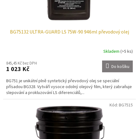
t
ů
BG75132 ULTRA-GUARD LS 75W-90 946ml převodový olej
Skladem
(>5 ks)
845,45 Kč bez DPH
Do košíku
1 023 Kč
BG751 je unikátní plně syntetický převodový olej se speciální
přísadou BG328. Vytváří vysoce odolný olejový film, který zabraňuje
slepování a prokluzování LS diferenciálů,...
Kód:
BG7515