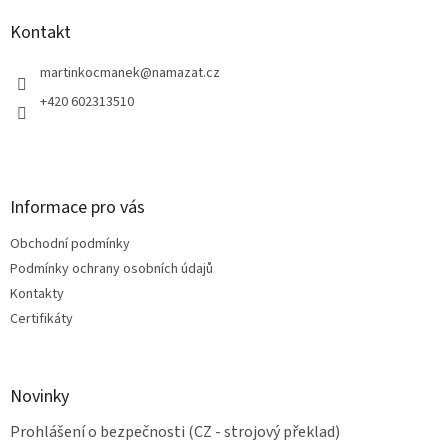
p
a
Kontakt
t
í
martinkocmanek
@
namazat.cz
+420 602313510
Informace pro vás
Obchodní podmínky
Podmínky ochrany osobních údajů
Kontakty
Certifikáty
Novinky
Prohlášení o bezpečnosti (CZ - strojový překlad)