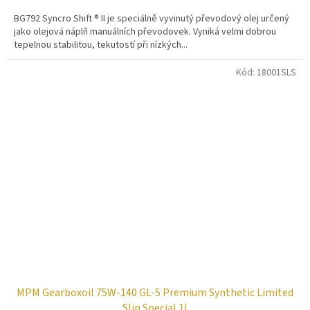
BG792 Syncro Shift ® II je speciálně vyvinutý převodový olej určený
jako olejová náplň manuálních převodovek. Vyniká velmi dobrou
tepelnou stabilitou, tekutostí při nízkých...
Kód:
18001SLS
MPM Gearboxoil 75W-140 GL-5 Premium Synthetic Limited
Slip Special 1l