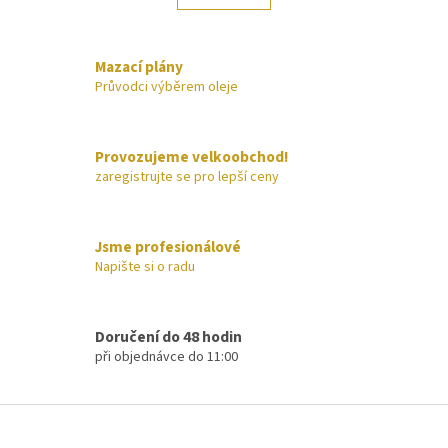
á
k
o
d
v
a
á
Mazací plány
c
n
í
Průvodci výběrem oleje
í
p
r
v
Provozujeme velkoobchod!
k
zaregistrujte se pro lepší ceny
y
v
ý
p
Jsme profesionálové
i
Napište si o radu
s
u
Doručení do 48 hodin
při objednávce do 11:00
Z
á