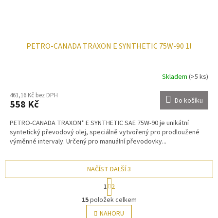
PETRO-CANADA TRAXON E SYNTHETIC 75W-90 1l
Skladem
(>5 ks)
461,16 Kč bez DPH
Do košíku
558 Kč
PETRO-CANADA TRAXON* E SYNTHETIC SAE 75W-90 je unikátní
syntetický převodový olej, speciálně vytvořený pro prodloužené
výměnné intervaly. Určený pro manuální převodovky...
NAČÍST DALŠÍ 3
S
1
2
t
O
r
15
položek celkem
v
á
l
NAHORU
n