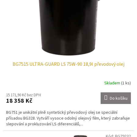
BG7515 ULTRA-GUARD LS 75W-90 18,9l převodový olej
Skladem
(1 ks)
15 171,90 Kč bez DPH
Do košíku
18 358 Kč
BG751 je unikátní plně syntetický převodový olej se speciální
přísadou BG328. Vytváří vysoce odolný olejový film, který zabraňuje
slepování a prokluzování LS diferenciálů,...
Kód:
BG79232