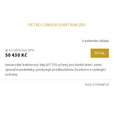
PETRO-CANADA DURATRAN 205l
V externím skladu
41 677,69 Kč bez DPH
DETAIL
50 430 Kč
Univerzální traktorový olej (UTTO) určený pro horké letní i zimní
operační podmínky, poskytuje prodlouženou životnost a vynikající
ochranu.
Kód:
DTRANP20