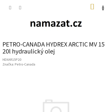
Přejít
NÁKUP
na
obsah
KOŠÍK
PETRO-CANADA HYDREX ARCTIC MV 15
20l hydraulický olej
HDXAR15P20
Značka:
Petro-Canada