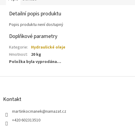
Detailní popis produktu
Popis produktu není dostupný
Doplňkové parametry
Kategorie
:
Hydraulické oleje
Hmotnost
:
20 kg
Položka byla vyprodána…
Z
á
p
a
Kontakt
t
í
martinkocmanek
@
namazat.cz
+420 602313510