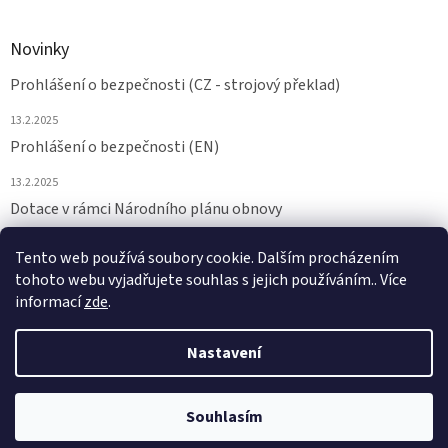
Novinky
Prohlášení o bezpečnosti (CZ - strojový překlad)
13.2.2025
Prohlášení o bezpečnosti (EN)
13.2.2025
Dotace v rámci Národního plánu obnovy
24.6.2024
Tento web používá soubory cookie. Dalším procházením
tohoto webu vyjadřujete souhlas s jejich používáním.. Více
ARCHIV
informací
zde
.
Nastavení
Vytvořil Shoptet
Souhlasím
Copyright 2026
NAMAZAT.CZ
. Všechna práva vyhrazena.