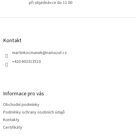
při objednávce do 11:00
Z
á
p
a
Kontakt
t
í
martinkocmanek
@
namazat.cz
+420 602313510
Informace pro vás
Obchodní podmínky
Podmínky ochrany osobních údajů
Kontakty
Certifikáty