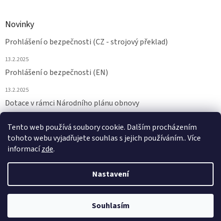
Novinky
Prohlášení o bezpečnosti (CZ - strojový překlad)
13.2.2025
Prohlášení o bezpečnosti (EN)
13.2.2025
Dotace v rámci Národního plánu obnovy
24.6.2024
Tento web používá soubory cookie. Dalším procházením
tohoto webu vyjadřujete souhlas s jejich používáním.. Více
ARCHIV
informací
zde
.
Nastavení
Vytvořil Shoptet
Souhlasím
Copyright 2026
NAMAZAT.CZ
. Všechna práva vyhrazena.