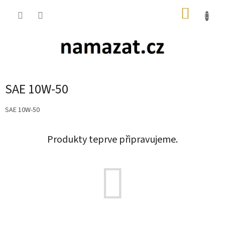
Přejít
NÁKUP
na
obsah
KOŠÍK
SAE 10W-50
SAE 10W-50
Produkty teprve připravujeme.