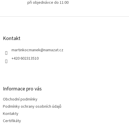
při objednávce do 11:00
Z
á
p
a
Kontakt
t
í
martinkocmanek
@
namazat.cz
+420 602313510
Informace pro vás
Obchodní podmínky
Podmínky ochrany osobních údajů
Kontakty
Certifikáty