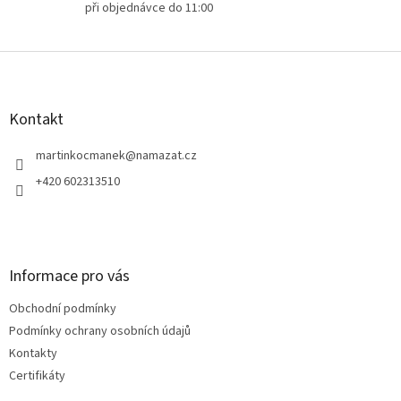
při objednávce do 11:00
Z
á
p
a
Kontakt
t
í
martinkocmanek
@
namazat.cz
+420 602313510
Informace pro vás
Obchodní podmínky
Podmínky ochrany osobních údajů
Kontakty
Certifikáty