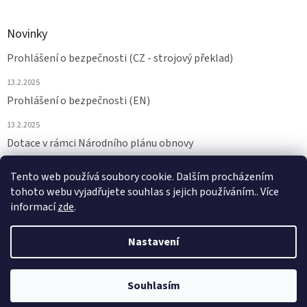
Novinky
Prohlášení o bezpečnosti (CZ - strojový překlad)
13.2.2025
Prohlášení o bezpečnosti (EN)
13.2.2025
Dotace v rámci Národního plánu obnovy
24.6.2024
Tento web používá soubory cookie. Dalším procházením
tohoto webu vyjadřujete souhlas s jejich používáním.. Více
ARCHIV
informací
zde
.
Nastavení
Vytvořil Shoptet
Souhlasím
Copyright 2026
NAMAZAT.CZ
. Všechna práva vyhrazena.