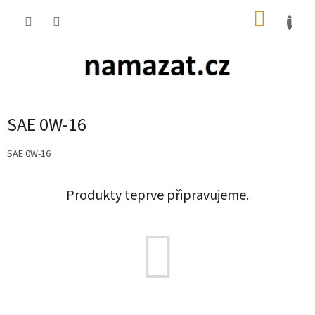
Přejít
NÁKUP
na
obsah
KOŠÍK
SAE 0W-16
SAE 0W-16
Produkty teprve připravujeme.