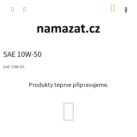
Přejít
NÁKUP
na
obsah
KOŠÍK
SAE 10W-50
SAE 10W-50
Produkty teprve připravujeme.