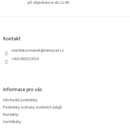
při objednávce do 11:00
Z
á
p
a
Kontakt
t
í
martinkocmanek
@
namazat.cz
+420 602313510
Informace pro vás
Obchodní podmínky
Podmínky ochrany osobních údajů
Kontakty
Certifikáty