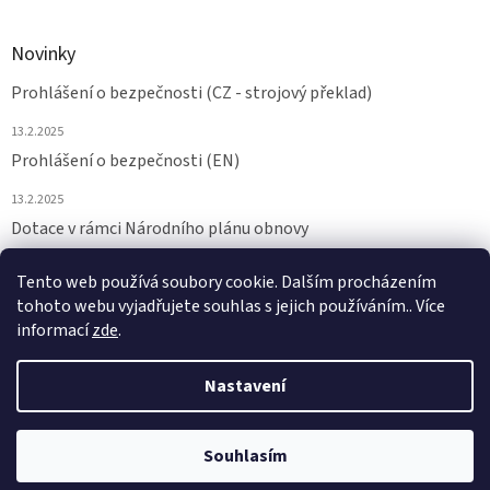
Novinky
Prohlášení o bezpečnosti (CZ - strojový překlad)
13.2.2025
Prohlášení o bezpečnosti (EN)
13.2.2025
Dotace v rámci Národního plánu obnovy
24.6.2024
Tento web používá soubory cookie. Dalším procházením
tohoto webu vyjadřujete souhlas s jejich používáním.. Více
ARCHIV
informací
zde
.
Nastavení
Vytvořil Shoptet
Souhlasím
Copyright 2026
NAMAZAT.CZ
. Všechna práva vyhrazena.