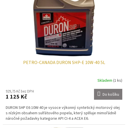
p
t
r
ů
o
d
u
k
t
ů
PETRO-CANADA DURON SHP-E 10W-40 5L
Skladem
(1 ks)
929,75 Kč bez DPH
Do košíku
1 125 Kč
DURON SHP E6 10W-40 je vysoce výkonný syntetický motorový olej
s nízkým obsahem sulfátového popela, který splňuje mimořádně
náročné požadavky kategorie API CI-4 a ACEA E6.