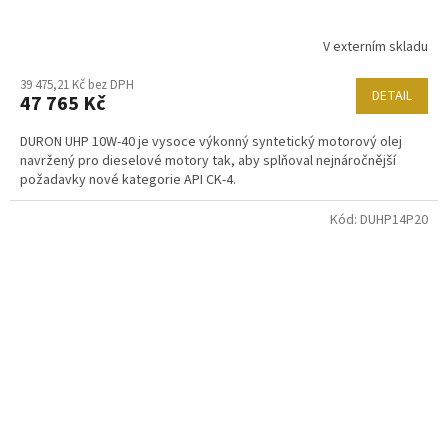
V externím skladu
39 475,21 Kč bez DPH
DETAIL
47 765 Kč
DURON UHP 10W-40 je vysoce výkonný syntetický motorový olej
navržený pro dieselové motory tak, aby splňoval nejnáročnější
požadavky nové kategorie API CK-4.
Kód:
DUHP14P20