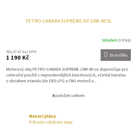
PETRO-CANADA SUPREME HP 10W-40 5L
Skladem
(>5 ks)
983,47 Kč bez DPH
Do košíku
1 190 Kč
Motorový olej PETRO-CANADA SUPREME 10W-40 se doporučuje pro
celoroční použití v nejmodernějších benzínových, včetně benzínu
s obsahem etanolu (do E85) LPG a CNG motorů u...
8
položek celkem
O
v
l
á
Mazací plány
d
Průvodci výběrem oleje
a
c