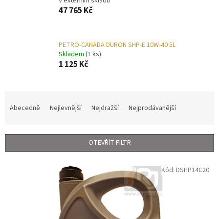
V externím skladu
47 765 Kč
PETRO-CANADA DURON SHP-E 10W-40 5L
Skladem
(1 ks)
1 125 Kč
Ř
a
Abecedně
Nejlevnější
Nejdražší
Nejprodávanější
z
e
n
OTEVŘÍT FILTR
í
p
V
r
Kód:
DSHP14C20
ý
o
p
d
i
u
s
k