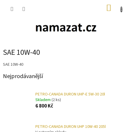
Přejít
NÁKUP
na
obsah
KOŠÍK
SAE 10W-40
SAE 10W-40
Nejprodávanější
PETRO-CANADA DURON UHP-E 5W-30 20l
Skladem
(2 ks)
6 800 Kč
PETRO-CANADA DURON UHP 10W-40 205l