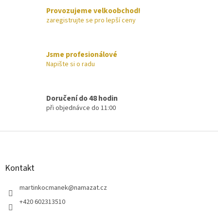
í
Provozujeme velkoobchod!
p
zaregistrujte se pro lepší ceny
r
v
k
y
Jsme profesionálové
v
Napište si o radu
ý
p
i
s
Doručení do 48 hodin
u
při objednávce do 11:00
Z
á
p
a
Kontakt
t
í
martinkocmanek
@
namazat.cz
+420 602313510