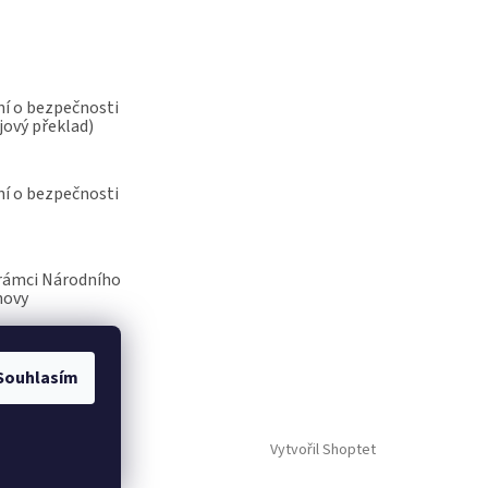
í o bezpečnosti
jový překlad)
í o bezpečnosti
rámci Národního
novy
Souhlasím
Vytvořil Shoptet