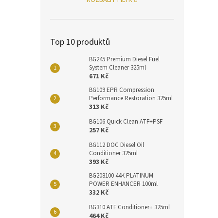
Top 10 produktů
BG245 Premium Diesel Fuel
System Cleaner 325ml
671 Kč
BG109 EPR Compression
Performance Restoration 325ml
313 Kč
BG106 Quick Clean ATF+PSF
257 Kč
BG112 DOC Diesel Oil
Conditioner 325ml
393 Kč
BG208100 44K PLATINUM
POWER ENHANCER 100ml
332 Kč
BG310 ATF Conditioner+ 325ml
464 Kč