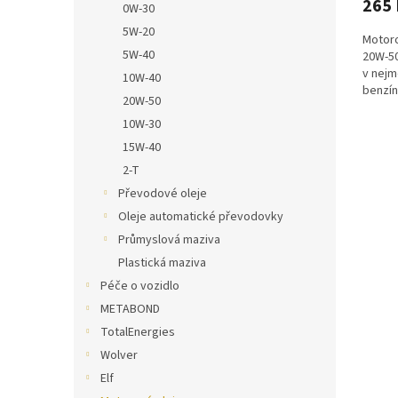
265 
0W-30
5W-20
Motor
5W-40
20W-50
v nejm
10W-40
benzín
20W-50
CNG mo
10W-30
15W-40
2-T
Převodové oleje
Oleje automatické převodovky
Průmyslová maziva
Plastická maziva
Péče o vozidlo
METABOND
TotalEnergies
Wolver
Elf