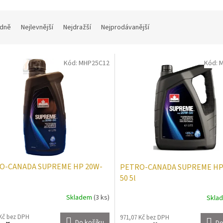
dně
Nejlevnější
Nejdražší
Nejprodávanější
Kód:
MHP25C12
Kód:
M
O-CANADA SUPREME HP 20W-
PETRO-CANADA SUPREME HP
50 5l
Skladem
(3 ks)
Skla
 Kč bez DPH
971,07 Kč bez DPH
Do košíku
Do