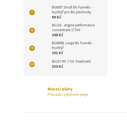
BG6007 Small BG Funnels -
trychtýř pro BG plechovky
69 Kč
BG116 - engine performance
concentrate 177ml
398 Kč
BG6008L Large BG Funnels -
trychtýř
101 Kč
BG107 RF-7 Oil Treatment
330 Kč
Mazací plány
Průvodci výběrem oleje
Z
á