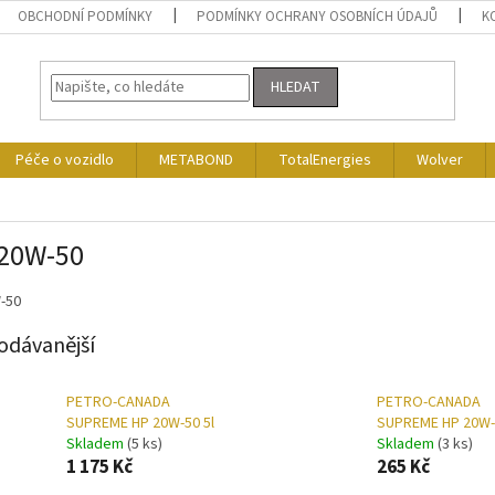
OBCHODNÍ PODMÍNKY
PODMÍNKY OCHRANY OSOBNÍCH ÚDAJŮ
K
HLEDAT
Péče o vozidlo
METABOND
TotalEnergies
Wolver
 20W-50
-50
odávanější
PETRO-CANADA
PETRO-CANADA
SUPREME HP 20W-50 5l
SUPREME HP 20W-
Skladem
(5 ks)
Skladem
(3 ks)
1 175 Kč
265 Kč