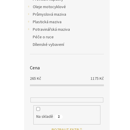
Oleje motocyklové
Průmyslová maziva
Plastická maziva
Potravinářská maziva
Péče o ruce
Dílenské vybavení
Cena
265
Kč
1175
Kč
Na skladě
2
ROZBALIT FILTR