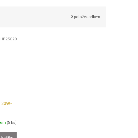
2
položek celkem
HP25C20
 20W-
dem
(5 ks)
 košíku