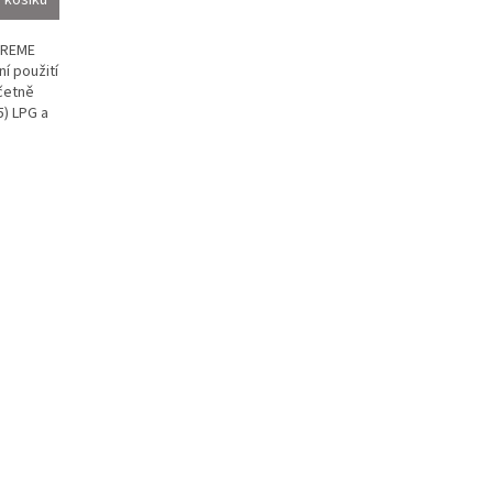
PREME
í použití
četně
5) LPG a