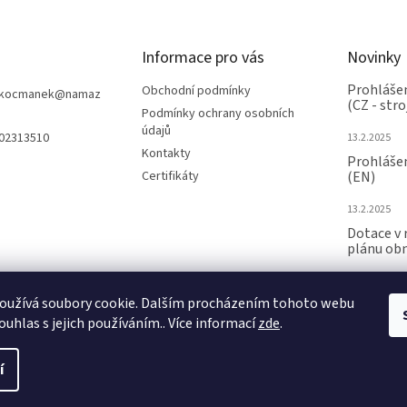
Informace pro vás
Novinky
Prohlášen
Obchodní podmínky
nkocmanek
@
namaz
(CZ - stro
Podmínky ochrany osobních
údajů
602313510
13.2.2025
Kontakty
Prohlášen
Certifikáty
(EN)
13.2.2025
Dotace v 
plánu ob
24.6.2024
oužívá soubory cookie. Dalším procházením tohoto webu
ARCHIV
ouhlas s jejich používáním.. Více informací
zde
.
í