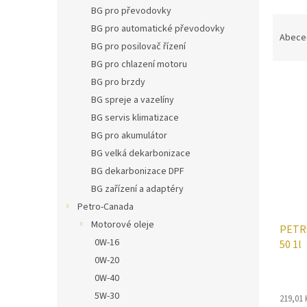
n
BG pro převodovky
e
Ř
BG pro automatické převodovky
l
a
Abece
BG pro posilovač řízení
z
e
BG pro chlazení motoru
V
n
BG pro brzdy
ý
í
BG spreje a vazelíny
p
p
BG servis klimatizace
i
r
BG pro akumulátor
s
o
BG velká dekarbonizace
p
d
r
u
BG dekarbonizace DPF
o
k
BG zařízení a adaptéry
d
t
Petro-Canada
u
ů
Motorové oleje
PETR
k
0W-16
50 1l
t
ů
0W-20
0W-40
5W-30
219,01