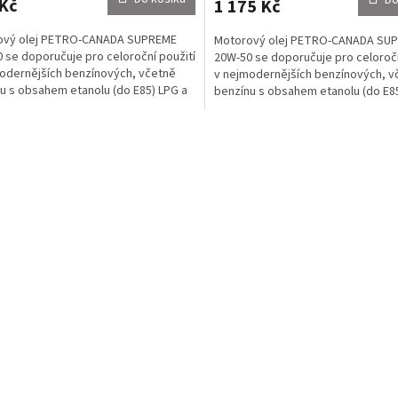
Kč
1 175 Kč
ový olej PETRO-CANADA SUPREME
Motorový olej PETRO-CANADA SU
 se doporučuje pro celoroční použití
20W-50 se doporučuje pro celoročn
odernějších benzínových, včetně
v nejmodernějších benzínových, v
u s obsahem etanolu (do E85) LPG a
benzínu s obsahem etanolu (do E8
torů u...
CNG motorů u...
O
v
l
á
d
a
c
í
p
r
v
k
y
v
ý
p