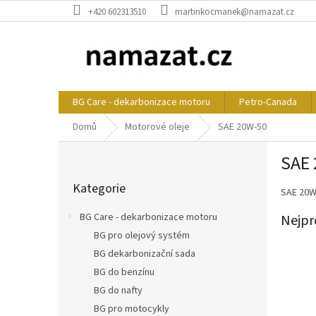
Přejít
+420 602313510
martinkocmanek@namazat.cz
na
obsah
BG Care - dekarbonizace motoru
Petro-Canada
Domů
Motorové oleje
SAE 20W-50
P
SAE
o
Přeskočit
s
Kategorie
kategorie
SAE 20W
t
r
BG Care - dekarbonizace motoru
Nejpr
a
BG pro olejový systém
n
BG dekarbonizační sada
n
í
BG do benzínu
p
BG do nafty
a
BG pro motocykly